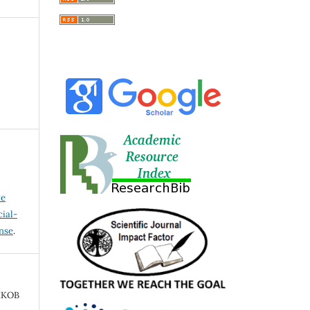
ve
ial-
ense
.
ИКОВ
.