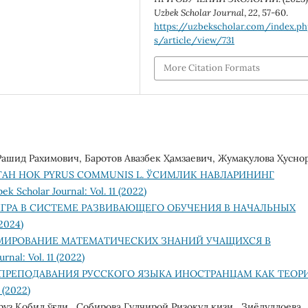
Uzbek Scholar Journal
,
22
, 57-60.
https://uzbekscholar.com/index.p
s/article/view/731
More Citation Formats
ашид Рахимович, Баротов Авазбек Ҳамзаевич, Жумақулова Ҳусно
АН НОК PYRUS COMMUNIS L. ЎСИМЛИК НАВЛАРИНИНГ
ek Scholar Journal: Vol. 11 (2022)
ГРА В СИСТЕМЕ РАЗВИВАЮЩЕГО ОБУЧЕНИЯ В НАЧАЛЬНЫХ
(2024)
МИРОВАНИЕ МАТЕМАТИЧЕСКИХ ЗНАНИЙ УЧАЩИХСЯ В
rnal: Vol. 11 (2022)
ПРЕПОДАВАНИЯ РУССКОГО ЯЗЫКА ИНОСТРАНЦАМ КАК ТЕОР
 (2022)
уз Қобил ўғли , Собирова Гулчирой Ризоқул қизи , Зиёдуллоева