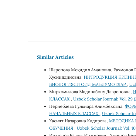
Similar Articles
Шаропова Моҳидил Амановна, Рахмонов Р
Ҳусниддиновна,
ИНТРОДУКЦИЯ ҚИЛИНГ
БИОЛОГИЯСИ ОИД МАЪЛУМОТЛАР
,
Uzb
Миркомилова Мадинабону Давроновна,
И
КЛАССАХ
,
Uzbek Scholar Journal: Vol. 29 
Пернебаева Гульнара Алимбековна,
ФОР
НАЧАЛЬНЫХ КЛАССАХ
,
Uzbek Scholar Jou
Хасият Назаровна Кадирова,
МЕТОДИКА 
ОБУЧЕНИЯ
,
Uzbek Scholar Journal: Vol. 10
Рахмонов Рашит Рахимович , Ҳусенов Беҳр