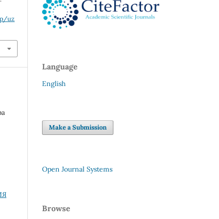
hp/uz
Language
English
ра
Make a Submission
Open Journal Systems
ИЯ
Browse