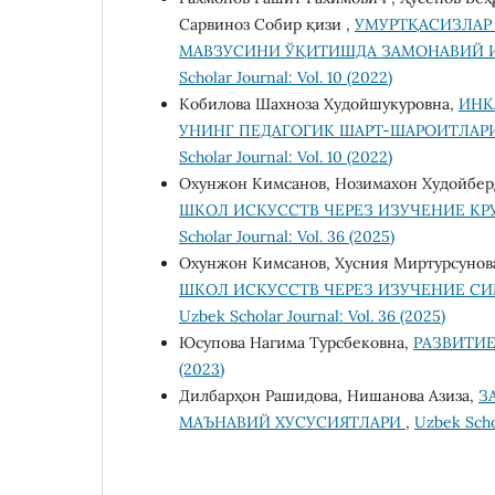
Сарвиноз Собир қизи ,
УМУРТҚАСИЗЛАР
МАВЗУСИНИ ЎҚИТИШДА ЗАМОНАВИЙ 
Scholar Journal: Vol. 10 (2022)
Кобилова Шахноза Худойшукуровна,
ИНК
УНИНГ ПЕДАГОГИК ШАРТ-ШАРОИТЛА
Scholar Journal: Vol. 10 (2022)
Охунжон Кимсанов, Нозимахон Худойбер
ШКОЛ ИСКУССТВ ЧЕРЕЗ ИЗУЧЕНИЕ К
Scholar Journal: Vol. 36 (2025)
Охунжон Кимсанов, Хусния Миртурсунов
ШКОЛ ИСКУССТВ ЧЕРЕЗ ИЗУЧЕНИЕ 
Uzbek Scholar Journal: Vol. 36 (2025)
Юсупова Нагима Турсбековна,
РАЗВИТИ
(2023)
Дилбарҳон Рашидова, Нишанова Азиза,
З
МАЪНАВИЙ ХУСУСИЯТЛАРИ
,
Uzbek Schol