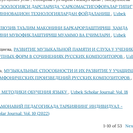
 ЗООЛОГИЯСИ ДАРСЛАРИДА “САРКОМАСТИГОФОРАЛАР ТИПИ”
ИННОВАЦИОН ТЕХНОЛОГИЯЛАРДАН ФОЙДАЛАНИШ
,
Uzbek
ЛЮЗИВ ТАЪЛИМ МАКОНИНИ БАРҚАРОРЛАШТИРИШ, ҲАМДА
РИНИ МУВОФИҚЛАШТИРИШ МУАММО ВА ЕЧИМЛАРИ
,
Uzbek
диева,
РАЗВИТИЕ МУЗЫКАЛЬНОЙ ПАМЯТИ И СЛУХА У УЧЕНИ
РУПНЫХ ФОРМ В СОЧИНЕНИЯХ РУССКИХ КОМПОЗИТОРОВ
,
Uz
а,
МУЗЫКАЛЬНЫЕ СПОСОБНОСТИ И ИХ РАЗВИТИЕ У УЧАЩИХ
СИМФОНИЧЕСКИХ ПРОИЗВЕДЕНИЙ РУССКИХ КОМПОЗИТОРОВ
,
Е МЕТОДИКИ ОБУЧЕНИЯ ЯЗЫКУ
,
Uzbek Scholar Journal: Vol. 18
АМОНАВИЙ ПЕДАГОГИКАДА ТАРБИЯНИНГ ИНДИВИДУАЛ -
ar Journal: Vol. 10 (2022)
1-10 of 53
Nex