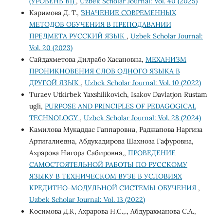
(УРОВЕНЬ B1)
,
Uzbek Scholar Journal: Vol. 40 (2025)
Каримова Д. Т.,
ЗНАЧЕНИЕ СОВРЕМЕННЫХ
МЕТОДОВ ОБУЧЕНИЯ В ПРЕПОДАВАНИИ
ПРЕДМЕТА РУССКИЙ ЯЗЫК
,
Uzbek Scholar Journal:
Vol. 20 (2023)
Сайдахметова Дилрабо Хасановна,
МЕХАНИЗМ
ПРОНИКНОВЕНИЯ СЛОВ ОДНОГО ЯЗЫКА В
ДРУГОЙ ЯЗЫК
,
Uzbek Scholar Journal: Vol. 10 (2022)
Turaev Utkirbek Yaxshilikovich, Isakov Davlatjon Rustam
ugli,
PURPOSE AND PRINCIPLES OF PEDAGOGICAL
TECHNOLOGY
,
Uzbek Scholar Journal: Vol. 28 (2024)
Камилова Мукаддас Гаппаровна, Раджапова Наргиза
Артигалиевна, Абдукадирова Шахноза Гафуровна,
Ахрарова Нигора Сабировна,,
ПРОВЕДЕНИЕ
САМОСТОЯТЕЛЬНОЙ РАБОТЫ ПО РУССКОМУ
ЯЗЫКУ В ТЕХНИЧЕСКОМ ВУЗЕ В УСЛОВИЯХ
КРЕДИТНО-МОДУЛЬНОЙ СИСТЕМЫ ОБУЧЕНИЯ
,
Uzbek Scholar Journal: Vol. 13 (2022)
Косимова Д.К, Ахрарова Н.С.,., Абдурахманова С.А.,