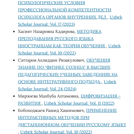
ПСИХОЛОГИЧЕСКИЕ УСЛОВИЯ
ПРОФЕССИОНАЛЬНОЙ КОМПЕТЕНТНОСТИ
ПСИХОЛОГА ОРГАНОВ ВНУТРЕННИХ ДЕЛ
,
Uzbek
Scholar Journal: Vol. 17 (2023)
Хасият Назаровна Кадирова,
МЕТОДИКА
ПРЕПОДАВАНИЯ РУССКОГО ЯЗЫКА
ИНОСТРАНЦАМ КАК ТЕОРИЯ ОБУЧЕНИЯ
,
Uzbek
Scholar Journal: Vol. 10 (2022)
Саттаров Ахлиддин Ризакулович,
ОБУЧЕНИЯ
ЗНАНИЕ ПО "ФИЗИКЕ СОЛНЦА" В ВЫСШИХ
ПЕДАГОГИЧЕСКИХ УЧЕБНЫХ ЗАВЕДЕНИЯХ НА
ОСНОВЕ ИНТЕГРАТИВНОГО ПОДХОДА
,
Uzbek
Scholar Journal: Vol. 24 (2024)
Мирзоева Махбуба Ахтамовна,
ЦИФРОВИЗАЦИЯ –
РАЗВИТИЯ
,
Uzbek Scholar Journal: Vol. 11 (2022)
Бобоходжаев Рашид Хашимович,
ПРИМЕНЕНИЕ
ИНТЕРАКТИВНЫХ МЕТОДОВ ПРИ
ДИСТАНЦИОННОМ ОБУЧЕНИИ РУССКОМУ ЯЗЫКУ
,
Uzbek Scholar Journal: Vol. 10 (2022)