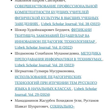
Мавлянов Бахром Сангирович,
СОВЕРШЕНСТВОВАНИЕ ПРОФЕССИОНАЛЬНОЙ
КОМПЕТЕНТНОСТИ БУДУЩИХ УЧИТЕЛЕЙ
ФИЗИЧЕСКОЙ КУЛЬТУРЫ В ВЫСШИХ УЧЕБНЫХ
ЗАВЕДЕНИЯХ
,
Uzbek Scholar Journal: Vol. 38 (2025)
Шокир Худойназарович Бердиев,
ФИЗИКАНИ
ЎҚИТИШДА ЗАМОНАВИЙ ЁНДАШУВЛАР ВА
ИННОВАЦИОН ПЕДАГОГИК ТЕХНОЛОГИЯЛАР
,
Uzbek Scholar Journal: Vol. 11 (2022)
Шодмонова Сохибахон Мухаммедовна,
МЕТОДИКА
ПРЕПОДАВАНИЯ ИНФОРМАТИКИ В ТЕХНИКУМАХ
,
Uzbek Scholar Journal: Vol. 20 (2023)
Шерматова Гулмира Мусурмоновна,
ИСПОЛЬЗОВАНИЕ ПЕДАГОГИЧЕСКИХ
ТЕХНОЛОГИЙ ПРИ ИЗУЧЕНИИ ТЕМ РУССКОГО
ЯЗЫКА В НАЧАЛЬНЫХ КЛАССАХ
,
Uzbek Scholar
Journal: Vol. 29 (2024)
Мамадаминов Жасурбек Вохиджон ўғли, Рустамов
Шавкат Шухратович,
СОЦИАЛЬНО-