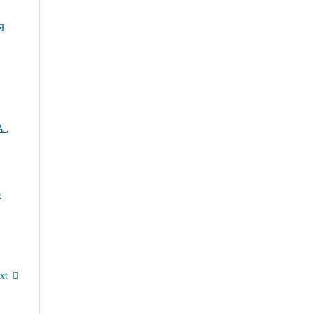
Я
А
,
k
xt