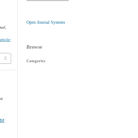
Open Journal Systems
nal
,
rticle/
Browse
Categories
ва
ИИ