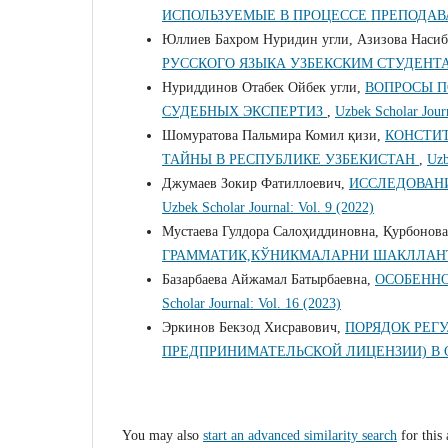
ИСПОЛЬЗУЕМЫЕ В ПРОЦЕССЕ ПРЕПОДА
Юллиев Бахром Нуридин угли, Азизова Насиб
РУССКОГО ЯЗЫКА УЗБЕКСКИМ СТУДЕН
Нуриддинов Отабек Ойбек угли,
ВОПРОСЫ П
СУДЕБНЫХ ЭКСПЕРТИЗ
,
Uzbek Scholar Journ
Шомуратова Пальмира Комил қизи,
КОНСТИТ
ТАЙНЫ В РЕСПУБЛИКЕ УЗБЕКИСТАН
,
Uzb
Джумаев Зокир Фатиллоевич,
ИССЛЕДОВАН
Uzbek Scholar Journal: Vol. 9 (2022)
Мустаева Гулдора Салоҳиддиновна, Қурбонов
ГРАММАТИК,КЎНИКМАЛАРНИ ШАКЛЛА
Базарбаева Айжамал Батырбаевна,
ОСОБЕННО
Scholar Journal: Vol. 16 (2023)
Эркинов Бекзод Хисравович,
ПОРЯДОК РЕГ
ПРЕДПРИНИМАТЕЛЬСКОЙ ЛИЦЕНЗИИ) В 
You may also
start an advanced similarity search
for this 