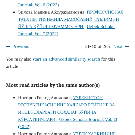
Journal: Vol. 6 (2022)
Зияева Мадина Абдурахмановна,
ПРОФЕССИОНАЛ
ТАЪЛИМ ТИЗИМИДА МАСОФАВИЙ ТАЪЛИМНИ
ЙЎЛГА ҚЎЙИШ МУАММОЛАРИ
,
Uzbek Scholar
Journal: Vol. 7 (2022)
Previous
31-40 of 265
Next
You may also
start an advanced similarity search
for this
article.
Most read articles by the same author(s)
Носиров Рашод Адилович,
ЎЗБЕКИСТОН
РЕСПУБЛИКАСИНИНГ ХАЛҚАРО РЕЙТИНГ ВА
ИНДЕКСЛАРДАГИ СОҲАЛАР БЎЙИЧА
КЎРСАТКИЧЛАРИ
,
Uzbek Scholar Journal: Vol. 13
(2022)
Носиров Рашод Адилович,
ЎЗБЕК ХАЛҚИНИНГ