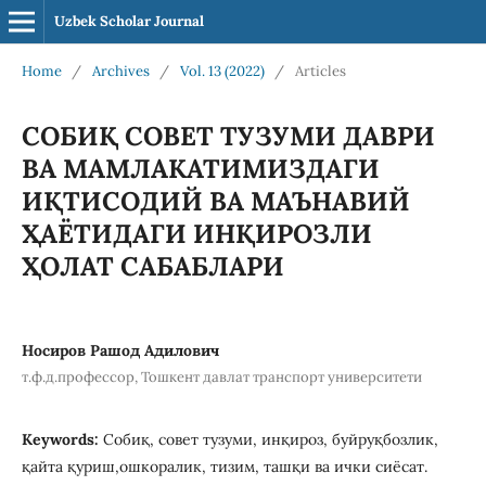
Uzbek Scholar Journal
Home
/
Archives
/
Vol. 13 (2022)
/
Articles
СОБИҚ СОВЕТ ТУЗУМИ ДАВРИ
ВА МАМЛАКАТИМИЗДАГИ
ИҚТИСОДИЙ ВА МАЪНАВИЙ
ҲАЁТИДАГИ ИНҚИРОЗЛИ
ҲОЛАТ САБАБЛАРИ
Носиров Рашод Адилович
т.ф.д.профессор, Тошкент давлат транспорт университети
Keywords:
Собиқ, совет тузуми, инқироз, буйруқбозлик,
қайта қуриш,ошкоралик, тизим, ташқи ва ички сиёсат.