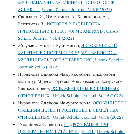
МУВОЗАНАТНИ САҚЛАШНИНГ ПСИХОЛОГИК
АСПЕКТИ
,
Uzbek Scholar Journal: Vol. 5 (2022)
Сайжанов И., Имняминов А., Каражанова А. ,
Бегжанова З.,
ИСТОРИЯ И РАЗРАБОТКА
ПРИЛОЖЕНИЙ В ПЛАТФОРМЕ ANDROID
,
Uzbek
Scholar Journal: Vol. 4 (2022)
Абдулаева Арофат Рустамовна,
ЧЕЛОВЕЧЕСКИЙ
КАПИТАЛ В СИСТЕМЕ ГОСУДАРСТВЕННОГО И
МУНИЦИПАЛЬНОГО УПРАВЛЕНИЯ
,
Uzbek Scholar
Journal: Vol. 6 (2022)
Нуралиева Дилдора Мамуржоновна, Джалолова
Мохинур Абдусатторовна, Абдурахманов Хайруллох
Хокимжонович,
РОЛЬ ЖЕНЩИНЫ В СЕМЕЙНЫХ
ОТНОШЕНИЯХ
,
Uzbek Scholar Journal: Vol. 6 (2022)
Нуралиева Дилдора Мамуржоновна,
ОСОБЕННОСТИ
ОБЩЕНИЯ ДЕТЕЙ И РОДИТЕЛЕЙ В СЕМЕЙНЫХ
ОТНОШЕНИЯХ
,
Uzbek Scholar Journal: Vol. 6 (2022)
Туланбоева Сарвиноз,
ГИДРОТЕРАПИЯ ПРИ
ЦЕРЕБРАЛЬНЫМ ПАРАЛИЧЕ ДЕТЕЙ
,
Uzbek Scholar