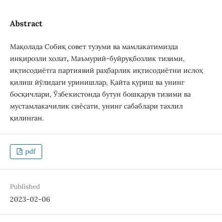
Abstract
Мақолада Собиқ совет тузуми ва мамлакатимизда
инқирозли холат
,
Маъмурий-буйруқбозлик тизими,
иқтисодиётга партиявий раҳбарлик иқтисодиётни ислоҳ
қилиш йўлидаги уринишлар, Қайта қуриш ва унинг
босқичлари, Ўзбекистонда бутун бошқарув тизими ва
мустамлакачилик сиёсати, унинг сабаблари тахлил
қилинган.
pdf
Published
2023-02-06