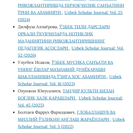
РИВОЖЛАНТИРИШДА ПИЧОҚЧИЛИК САНЪАТИНИ
ЎРНИ ВА АҲАМИЯТИ
,
Uzbek Scholar Journal: Vol. 25
(2024)
Дилфуза Аллаёрова,
ЎЗБЕК ТИЛИ ДАРСЛАРИ
ОРҚАЛИ ЎҚУВЧИЛАРДА НОТИҚЛИК
МАДАНИЯТИНИ РИВОЖЛАНТИРИШНИНГ
ПЕДАГОГИК АСОСЛАРИ
,
Uzbek Scholar Journal: Vol.
52 (2026)
Улугбек Исаков,
ЎЗБЕК МУСИҚА САНЪАТИ ВА
УНИНГ ЁШЛАР МАЪНАВИЙ ДУНЁҚАРАШИ
ШАКЛЛАНИШИДА ЎЗИГА ХОС АҲАМИЯТИ
,
Uzbek
Scholar Journal: Vol. 16 (2023)
Охунжон Юнусалиев,
ТАНДИР КУЛЬТИ БИЛАН
БОҒЛИҚ ХАЛҚ ҚАРАШЛАРИ
,
Uzbek Scholar Journal:
Vol. 45 (2025)
Болтаев Фаррух Фарходович,
ГЛОБАЛЛАШУВ ВА
МИЛЛИЙ ЎЗЛИКНИ АНГЛАШ ЖАРАЁНЛАРИ
,
Uzbek
Scholar Journal: Vol. 5 (2022)