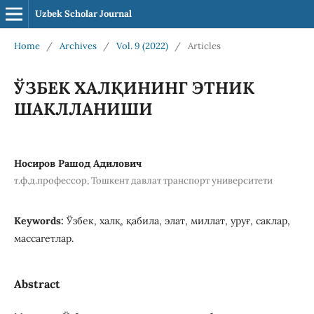
Uzbek Scholar Journal
Home
/
Archives
/
Vol. 9 (2022)
/
Articles
ЎЗБЕК ХАЛҚИНИНГ ЭТНИК
ШАКЛЛАНИШИ
Носиров Рашод Адилович
т.ф.д.профессор, Тошкент давлат транспорт университети
Keywords:
Ўзбек, халқ, қабила, элат, миллат, уруғ, саклар,
массагетлар.
Abstract