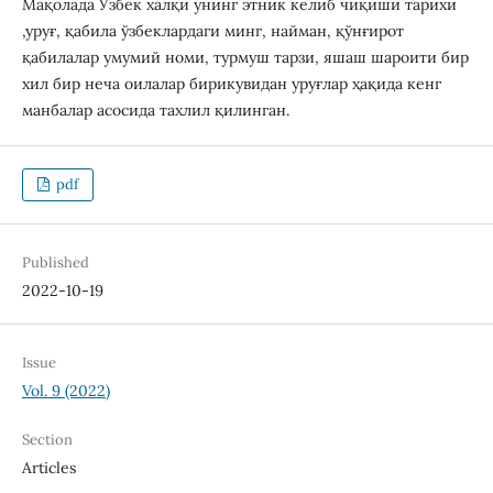
Мақолада Ўзбек халқи унинг этник келиб чиқиши тарихи
,уруғ, қабила ўзбеклардаги минг, найман, қўнғирот
қабилалар умумий номи, турмуш тарзи, яшаш шароити бир
хил бир неча оилалар бирикувидан уруғлар ҳақида кенг
манбалар асосида тахлил қилинган.
pdf
Published
2022-10-19
Issue
Vol. 9 (2022)
Section
Articles