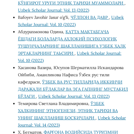
ҚЎНҒИРОТ УРУҒИ ЭТНИК ТАРИХИ МУАММОЛАРИ
,
Uzbek Scholar Journal: Vol. 13 (2022)
Bafoyev Javohir Jasur o’g’li,
ЧЎЛПОН ВА ДАВР
,
Uzbek
Scholar Journal: Vol. 10 (2022)
Абдурахмонова Одина,
КАТТА МАКТАБГАЧА
ЁШДАГИ БОЛАЛАРДА АХЛОКИЙ ПСИХОЛОГИК
ТУШУНЧАЛАРНИНГ ШАКЛЛАНИШИГА УЗБЕК ХАЛК
ЭРТАКЛАРНИНГ ТАЬСИРИ
,
Uzbek Scholar Journal:
Vol. 10 (2022)
Хасанова Вазира, Юсупов Шерматилла Искандарова
Ойбиби, Аманликова Нафиса Ўзбек рус тили
кафедраси,
ЎЗБЕК ВА РУС ТИЛЛАРИДА ИККИНЧИ
ДАРАЖАЛИ БЎЛАКЛАР ВА ЭГА ГАПНИНГ МУСТАҚИЛ
БЎЛАГИ
,
Uzbek Scholar Journal: Vol. 13 (2022)
Темирова Светлана Владимировна,
ЎЗБЕК
ХАЛҚИНИНГ ЭТНОГЕНЕЗИ, ЭТНИК ТАРИХИ ВА
УНИНГ ШАКЛЛАНИШ БОСҚИЧЛАРИ
,
Uzbek Scholar
Journal: Vol. 14 (2023)
Х. Бегматов,
ФАРҒОНА ВОДИЙСИДА ТУРИЗМНИ