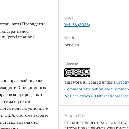
Issue
стан, акты Президента
Vol. 53 (2026)
министративное
ии (proclamations),
Section
Articles
License
льно-правовой анализ
This work is licensed under a
Creati
резидента Соединенных
Commons Attribution-NonCommerc
равовая природа актов
NoDerivatives 4.0 International Lic
я сила и роль в
ляются конституционные
и США, система актов и
How to Cite
системе, выявляются
СРАВНИТЕЛЬНО-ПРАВОВОЙ АНАЛ
АКТОВ ПРЕЗИДЕНТОВ УЗБЕКИСТА
дставлены