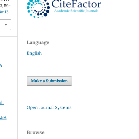
53
, 59-
3m13
Language
English
DA
,
Make a Submission
l:
Open Journal Systems
АВА
Browse