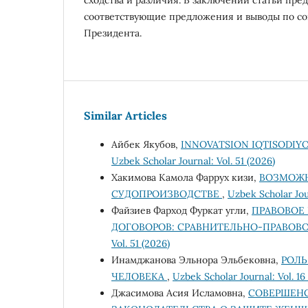
соответствующие предложения и выводы по с
Президента.
Similar Articles
Айбек Якубов,
INNOVATSION IQTISODIYO
Uzbek Scholar Journal: Vol. 51 (2026)
Хакимова Камола Фаррух кизи,
ВОЗМОЖН
СУДОПРОИЗВОДСТВЕ
,
Uzbek Scholar Jou
Файзиев Фарход Фуркат угли,
ПРАВОВОЕ
ДОГОВОРОВ: СРАВНИТЕЛЬНО-ПРАВОВ
Vol. 51 (2026)
Инамджанова Эльнора Эльбековна,
РОЛЬ
ЧЕЛОВЕКА
,
Uzbek Scholar Journal: Vol. 16
Джасимова Асия Исламовна,
СОВЕРШЕНС