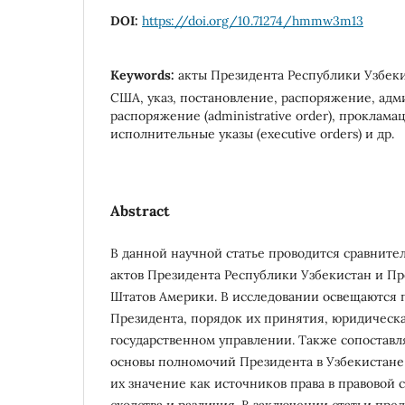
DOI:
https://doi.org/10.71274/hmmw3m13
Keywords:
акты Президента Республики Узбеки
США, указ, постановление, распоряжение, ад
распоряжение (administrative order), прокламац
исполнительные указы (executive orders) и др.
Abstract
В данной научной статье проводится сравните
актов Президента Республики Узбекистан и П
Штатов Америки. В исследовании освещаются п
Президента, порядок их принятия, юридическа
государственном управлении. Также сопостав
основы полномочий Президента в Узбекистане 
их значение как источников права в правовой 
сходства и различия. В заключении статьи пре