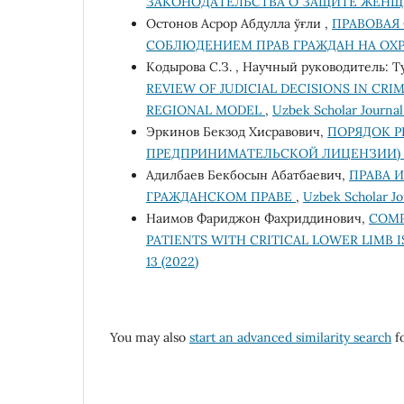
ЗАКОНОДАТЕЛЬСТВА О ЗАЩИТЕ ЖЕНЩ
Остонов Асрор Абдулла ўғли ,
ПРАВОВАЯ
СОБЛЮДЕНИЕМ ПРАВ ГРАЖДАН НА ОХ
Кодырова С.З. , Научный руководитель: Т
REVIEW OF JUDICIAL DECISIONS IN CRI
REGIONAL MODEL
,
Uzbek Scholar Journal:
Эркинов Бекзод Хисравович,
ПОРЯДОК 
ПРЕДПРИНИМАТЕЛЬСКОЙ ЛИЦЕНЗИИ) В
Адилбаев Бекбосын Абатбаевич,
ПРАВА 
ГРАЖДАНСКОМ ПРАВЕ
,
Uzbek Scholar Jou
Наимов Фариджон Фахриддинович,
COMP
PATIENTS WITH CRITICAL LOWER LIMB 
13 (2022)
You may also
start an advanced similarity search
fo