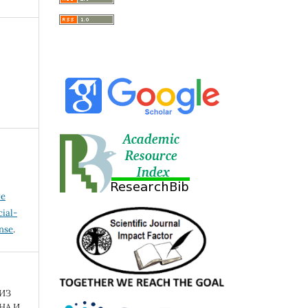
ve
ial-
ense
.
ИЗ
НА И