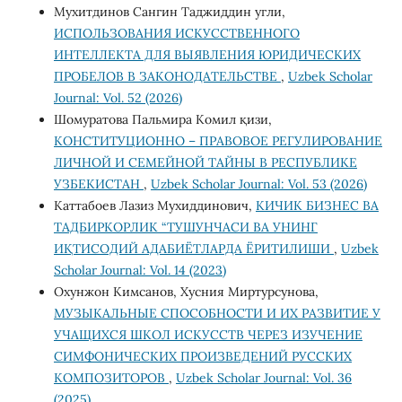
Мухитдинов Сангин Таджиддин угли,
ИСПОЛЬЗОВАНИЯ ИСКУССТВЕННОГО
ИНТЕЛЛЕКТА ДЛЯ ВЫЯВЛЕНИЯ ЮРИДИЧЕСКИХ
ПРОБЕЛОВ В ЗАКОНОДАТЕЛЬСТВЕ
,
Uzbek Scholar
Journal: Vol. 52 (2026)
Шомуратова Пальмира Комил қизи,
КОНСТИТУЦИОННО – ПРАВОВОЕ РЕГУЛИРОВАНИЕ
ЛИЧНОЙ И СЕМЕЙНОЙ ТАЙНЫ В РЕСПУБЛИКЕ
УЗБЕКИСТАН
,
Uzbek Scholar Journal: Vol. 53 (2026)
Каттабоев Лазиз Мухиддинович,
КИЧИК БИЗНЕС ВА
ТАДБИРКОРЛИК “ТУШУНЧАСИ ВА УНИНГ
ИҚТИСОДИЙ АДАБИЁТЛАРДА ЁРИТИЛИШИ
,
Uzbek
Scholar Journal: Vol. 14 (2023)
Охунжон Кимсанов, Хусния Миртурсунова,
МУЗЫКАЛЬНЫЕ СПОСОБНОСТИ И ИХ РАЗВИТИЕ У
УЧАЩИХСЯ ШКОЛ ИСКУССТВ ЧЕРЕЗ ИЗУЧЕНИЕ
СИМФОНИЧЕСКИХ ПРОИЗВЕДЕНИЙ РУССКИХ
КОМПОЗИТОРОВ
,
Uzbek Scholar Journal: Vol. 36
(2025)