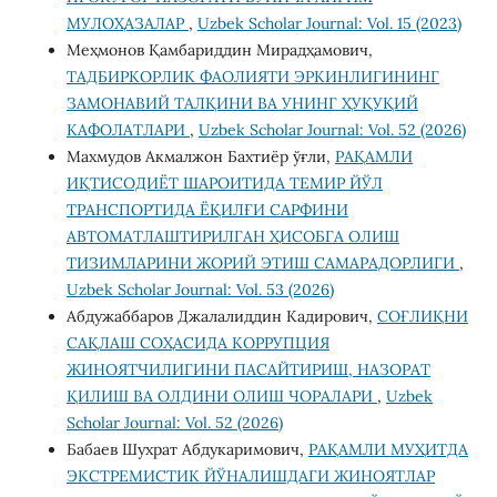
МУЛОҲАЗАЛАР
,
Uzbek Scholar Journal: Vol. 15 (2023)
Меҳмонов Қамбариддин Мирадҳамович,
ТАДБИРКОРЛИК ФАОЛИЯТИ ЭРКИНЛИГИНИНГ
ЗАМОНАВИЙ ТАЛҚИНИ ВА УНИНГ ҲУҚУҚИЙ
КАФОЛАТЛАРИ
,
Uzbek Scholar Journal: Vol. 52 (2026)
Махмудов Акмалжон Бахтиёр ўғли,
РАҚАМЛИ
ИҚТИСОДИЁТ ШАРОИТИДА ТЕМИР ЙЎЛ
ТРАНСПОРТИДА ЁҚИЛҒИ САРФИНИ
АВТОМАТЛАШТИРИЛГАН ҲИСОБГА ОЛИШ
ТИЗИМЛАРИНИ ЖОРИЙ ЭТИШ САМАРАДОРЛИГИ
,
Uzbek Scholar Journal: Vol. 53 (2026)
Абдужаббаров Джалалиддин Кадирович,
СОҒЛИҚНИ
САҚЛАШ СОҲАСИДА КОРРУПЦИЯ
ЖИНОЯТЧИЛИГИНИ ПАСАЙТИРИШ, НАЗОРАТ
ҚИЛИШ ВА ОЛДИНИ ОЛИШ ЧОРАЛАРИ
,
Uzbek
Scholar Journal: Vol. 52 (2026)
Бабаев Шухрат Абдукаримович,
РАҚАМЛИ МУҲИТДА
ЭКСТРЕМИСТИК ЙЎНАЛИШДАГИ ЖИНОЯТЛАР