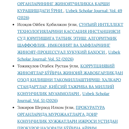
ОРГАНЛАРИНИНГ ЖИНОЯТЧИЛИККА ҚАРШИ
КУРАШИШДАГИ ЎРНИ
,
Uzbek Scholar Journal: Vol. 49
(2026)
Исоқов Ойбек Қобилжон ўғли,
СУНЪИЙ ИНТЕЛЛЕКТ
ТЕХНОЛОГИЯЛАРИНИ КАССАЦИЯ ИНСТАНЦИЯСИ
СУД ЮРИТИШИГА ТАТБИҚ ЭТИШ: АЛГОРИТМИК
ШАФФОФЛИК, ИМКОНИЯТ ВА ХАВФЛАРНИНГ
ЖИНОЯТ-ПРОЦЕССУАЛ ҲУҚУҚИЙ БАҲОСИ
,
Uzbek
Scholar Journal: Vol. 52 (2026)
Тожиқулов Отабек Рустам ўғли,
КОРРУПЦИЯВИЙ
ЖИНОЯТЛАР БЎЙИЧА ЖИНОИЙ ЖАВОБГАРЛИКДАН
ОЗОД ҚИЛИШНИ ТАКОМИЛЛАШТИРИШ: ХАЛҚАРО
СТАНДАРТЛАР, ҚИЁСИЙ ТАЖРИБА ВА МИЛЛИЙ
ҚОНУНЧИЛИК МУАММОЛАРИ
,
Uzbek Scholar
Journal: Vol. 51 (2026)
Зокиров Шерзод Илхом ўғли,
ПРОКУРАТУРА
ОРГАНЛАРИДА МУРОЖААТЛАРГА ДОИР
ҚОНУНЧИЛИК ҲУЖЖАТЛАРИ ИЖРОСИ УСТИДАН
ПРОКУРОР НАЗОРАТИ БЎЙИЧА АЙРИМ