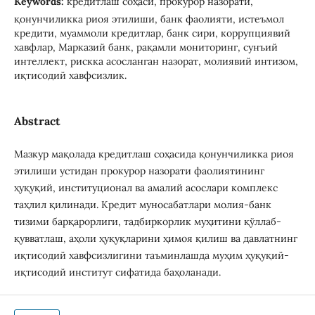
Keywords:
кредитлаш соҳаси, прокурор назорати,
қонунчиликка риоя этилиши, банк фаолияти, истеъмол
кредити, муаммоли кредитлар, банк сири, коррупциявий
хавфлар, Марказий банк, рақамли мониторинг, сунъий
интеллект, рискка асосланган назорат, молиявий интизом,
иқтисодий хавфсизлик.
Abstract
Мазкур мақолада кредитлаш соҳасида қонунчиликка риоя
этилиши устидан прокурор назорати фаолиятининг
ҳуқуқий, институционал ва амалий асослари комплекс
таҳлил қилинади. Кредит муносабатлари молия-банк
тизими барқарорлиги, тадбиркорлик муҳитини қўллаб-
қувватлаш, аҳоли ҳуқуқларини ҳимоя қилиш ва давлатнинг
иқтисодий хавфсизлигини таъминлашда муҳим ҳуқуқий-
иқтисодий институт сифатида баҳоланади.