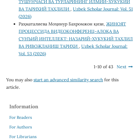
ТУШУНЧАСИ ВА ТУРЛАРИНИНГ ИЛМИЙ-ҲУҚУҚИЙ
ВА ТАРИХИЙ ТАҲЛИЛИ
,
Uzbek Scholar Journal: Vol. 51
(2026)
Раҳматалиева Моҳинур Бахромжон қизи,
ЖИНОЯТ
ПРОЦЕССИДА ВИДЕОКОНФЕРЕНЦ-АЛОҚА ВА
СУНЪИЙ ИНТЕЛЛЕКТ: НАЗАРИЙ-ҲУҚУҚИЙ ТАҲЛИЛ
ВА РИВОЖЛАНИШ ТАРИХИ
,
Uzbek Scholar Journal:
Vol. 53 (2026)
1-10 of 43
Next
You may also
start an advanced similarity search
for this
article.
Information
For Readers
For Authors
For Librarians