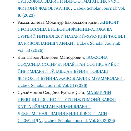
СУД ҲУЖЖАТЛАРИНИ ИЖРО ЭТМАГАНЛИК УЧУН
ЖИНОИЙ ЖАВОБГАРЛИК
,
Uzbek Scholar Journal: Vol.
16 (2023)
Раҳматалиева Моҳинур Бахромжон қизи,
ЖИНОЯТ
ПРОЦЕССИДА ВИДЕОКОНФЕРЕНЦ-АЛОҚА ВА
СУНЪИЙ ИНТЕЛЛЕКТ: НАЗАРИЙ-ҲУҚУҚИЙ ТАҲЛИЛ
ВА РИВОЖЛАНИШ ТАРИХИ
,
Uzbek Scholar Journal:
Vol. 53 (2026)
Эшназаров Лазизбек Мансурович,
БОЖХОНА
СОҲАСИДА СОДИР ЭТИЛАЁТГАН СОЛИҚЛАР ЁКИ
ЙИҒИМЛАРНИ ТЎЛАШДАН БЎЙИН ТОВЛАШ
ЖИНОЯТИ БЎЙИЧА ЖАВОБГАРЛИК МУАММОЛАРИ
,
Uzbek Scholar Journal: Vol. 51 (2026)
Сулаймонов Озодбек Рустам ўғли,
МАЪМУРИЙ
ПРЕЮДИЦИЯ ИНСТИТУТИ ИЖТИМОИЙ ХАВФИ
КАТТА БЎЛМАГАН ҚИЛМИШЛАРНИ
ДЕКРИМИНАЛИЗАЦИЯ ҚИЛИШ ВОСИТАСИ
СИФАТИДА
,
Uzbek Scholar Journal: Vol. 52 (2026)