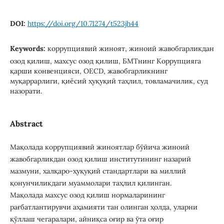
DOI:
https://doi.org/10.71274/t523jh44
Keywords:
коррупциявий жиноят, жиноий жавобгарликдан
озод қилиш, махсус озод қилиш, БМТнинг Коррупцияга
қарши конвенцияси, OECD, жавобгарликнинг
муқаррарлиги, қиёсий ҳуқуқий таҳлил, товламачилик, суд
назорати.
Abstract
Мақолада коррупциявий жиноятлар бўйича жиноий
жавобгарликдан озод қилиш институтининг назарий
мазмуни, халқаро-ҳуқуқий стандартлари ва миллий
қонунчиликдаги муаммолари таҳлил қилинган.
Мақолада махсус озод қилиш нормаларининг
рағбатлантирувчи аҳамияти тан олинган ҳолда, уларни
қўллаш чегаралари, айниқса оғир ва ўта оғир