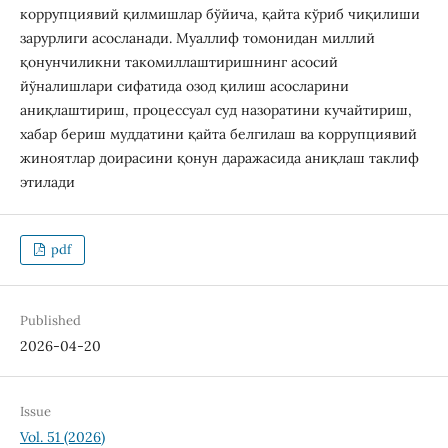
коррупциявий қилмишлар бўйича, қайта кўриб чиқилиши
зарурлиги асосланади. Муаллиф томонидан миллий
қонунчиликни такомиллаштиришнинг асосий
йўналишлари сифатида озод қилиш асосларини
аниқлаштириш, процессуал суд назоратини кучайтириш,
хабар бериш муддатини қайта белгилаш ва коррупциявий
жиноятлар доирасини қонун даражасида аниқлаш таклиф
этилади
pdf
Published
2026-04-20
Issue
Vol. 51 (2026)