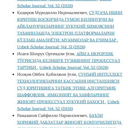
Scholar Journal: Vol. 52 (2026)
Қодиров Муродилло Икромалиевич,
СУДГАЧА ИШНИ
ЮРИТИШ БОСҚИЧИДА ГУМОН ҚИЛИНУВЧИ ВА
АЙБЛАНУВЧИЛАРНИНГ ҲУҚУҚИЙ ҲИМОЯСИНИ
ТАЪМИНЛАШДА ЭЛЕКТРОН ПЛАТФОРМАЛАРНИ
ҚЎЛЛАШ АМАЛИЁТИ: МУАММОЛАР ВА ЕЧИМЛАР
,
Uzbek Scholar Journal: Vol. 51 (2026)
Исаев Шохрух Ортиқали ўғли,
АЙБГА ИҚРОРЛИК
ТЎҒРИСИДА КЕЛИШУВ ТУЗИШНИНГ ПРОЦЕССУАЛ
ТАРТИБИ
,
Uzbek Scholar Journal: Vol. 52 (2026)
Исоқов Ойбек Қобилжон ўғли,
СУНЪИЙ ИНТЕЛЛЕКТ
ТЕХНОЛОГИЯЛАРИНИ КАССАЦИЯ ИНСТАНЦИЯСИ
СУД ЮРИТИШИГА ТАТБИҚ ЭТИШ: АЛГОРИТМИК
ШАФФОФЛИК, ИМКОНИЯТ ВА ХАВФЛАРНИНГ
ЖИНОЯТ-ПРОЦЕССУАЛ ҲУҚУҚИЙ БАҲОСИ
,
Uzbek
Scholar Journal: Vol. 52 (2026)
Рамазанов Сайфилло Нарзиллоевич,
БАЪЗИ
ХОРИЖИЙ ДАВЛАТЛАР ЖИНОЯТ ҚОНУНЧИЛИГИДА