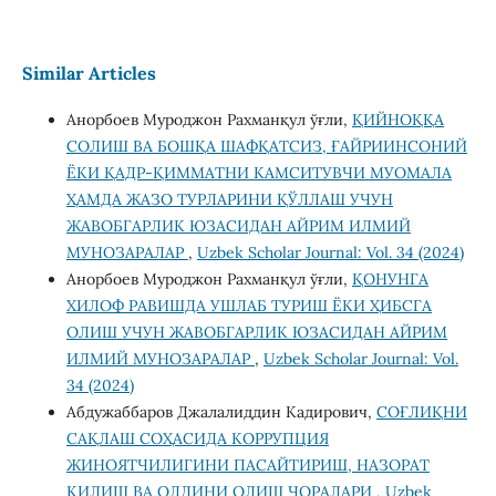
Similar Articles
Анорбоев Муроджон Рахманқул ўғли,
ҚИЙНОҚҚА
СОЛИШ ВА БОШҚА ШАФҚАТСИЗ, ҒАЙРИИНСОНИЙ
ЁКИ ҚАДР-ҚИММАТНИ КАМСИТУВЧИ МУОМАЛА
ҲАМДА ЖАЗО ТУРЛАРИНИ ҚЎЛЛАШ УЧУН
ЖАВОБГАРЛИК ЮЗАСИДАН АЙРИМ ИЛМИЙ
МУНОЗАРАЛАР
,
Uzbek Scholar Journal: Vol. 34 (2024)
Анорбоев Муроджон Рахманқул ўғли,
ҚОНУНГА
ХИЛОФ РАВИШДА УШЛАБ ТУРИШ ЁКИ ҲИБСГА
ОЛИШ УЧУН ЖАВОБГАРЛИК ЮЗАСИДАН АЙРИМ
ИЛМИЙ МУНОЗАРАЛАР
,
Uzbek Scholar Journal: Vol.
34 (2024)
Абдужаббаров Джалалиддин Кадирович,
СОҒЛИҚНИ
САҚЛАШ СОҲАСИДА КОРРУПЦИЯ
ЖИНОЯТЧИЛИГИНИ ПАСАЙТИРИШ, НАЗОРАТ
ҚИЛИШ ВА ОЛДИНИ ОЛИШ ЧОРАЛАРИ
,
Uzbek