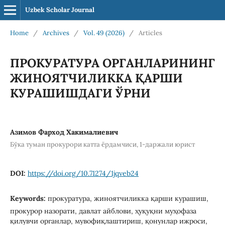
Uzbek Scholar Journal
Home
/
Archives
/
Vol. 49 (2026)
/
Articles
ПРОКУРАТУРА ОРГАНЛАРИНИНГ
ЖИНОЯТЧИЛИККА ҚАРШИ
КУРАШИШДАГИ ЎРНИ
Азимов Фарход Хакималиевич
Бўка туман прокурори катта ёрдамчиси, 1-даржали юрист
DOI:
https://doi.org/10.71274/1jqveb24
Keywords:
прокуратура, жиноятчиликка қарши курашиш,
прокурор назорати, давлат айблови, ҳуқуқни муҳофаза
қилувчи органлар, мувофиқлаштириш, қонунлар ижроси,