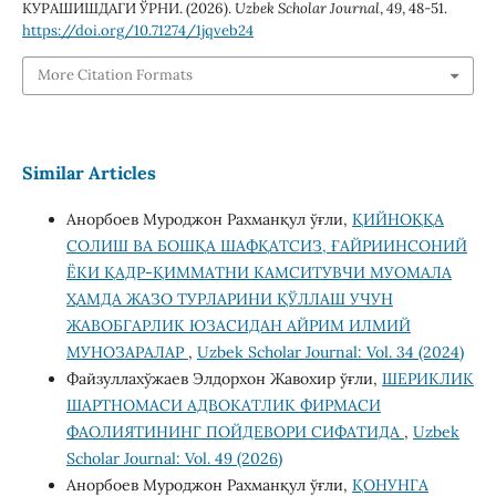
КУРАШИШДАГИ ЎРНИ. (2026).
Uzbek Scholar Journal
,
49
, 48-51.
https://doi.org/10.71274/1jqveb24
More Citation Formats
Similar Articles
Анорбоев Муроджон Рахманқул ўғли,
ҚИЙНОҚҚА
СОЛИШ ВА БОШҚА ШАФҚАТСИЗ, ҒАЙРИИНСОНИЙ
ЁКИ ҚАДР-ҚИММАТНИ КАМСИТУВЧИ МУОМАЛА
ҲАМДА ЖАЗО ТУРЛАРИНИ ҚЎЛЛАШ УЧУН
ЖАВОБГАРЛИК ЮЗАСИДАН АЙРИМ ИЛМИЙ
МУНОЗАРАЛАР
,
Uzbek Scholar Journal: Vol. 34 (2024)
Файзуллахўжаев Элдорхон Жавохир ўғли,
ШЕРИКЛИК
ШАРТНОМАСИ АДВОКАТЛИК ФИРМАСИ
ФАОЛИЯТИНИНГ ПОЙДЕВОРИ СИФАТИДА
,
Uzbek
Scholar Journal: Vol. 49 (2026)
Анорбоев Муроджон Рахманқул ўғли,
ҚОНУНГА