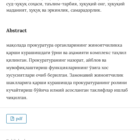
суд-ҳуқуқ соҳаси, таълим-тарбия, ҳуқуқий онг, ҳуқуқий
маданият, ҳуқуқ ва эркинлик, самарадорлик.
Abstract
мақолада прокуратура органларининг жиноятчиликка
қарши курашишдаги ўрни ва аҳамияти комплекс таҳлил
қилинган. Прокуратуранинг назорат, айблов ва
мувофиқлаштириш функцияларининг ўзига хос
хусусиятлари очиб берилган. Замонавий жиноятчилик
шаклларига қарши курашишда прокуратуранинг ролини
кучайтириш бўйича илмий асосланган таклифлар ишлаб
чиқилган.
pdf