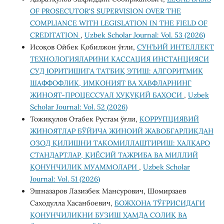
OF PROSECUTOR'S SUPERVISION OVER THE
COMPLIANCE WITH LEGISLATION IN THE FIELD OF
CREDITATION
,
Uzbek Scholar Journal: Vol. 53 (2026)
Исоқов Ойбек Қобилжон ўғли,
СУНЪИЙ ИНТЕЛЛЕКТ
ТЕХНОЛОГИЯЛАРИНИ КАССАЦИЯ ИНСТАНЦИЯСИ
СУД ЮРИТИШИГА ТАТБИҚ ЭТИШ: АЛГОРИТМИК
ШАФФОФЛИК, ИМКОНИЯТ ВА ХАВФЛАРНИНГ
ЖИНОЯТ-ПРОЦЕССУАЛ ҲУҚУҚИЙ БАҲОСИ
,
Uzbek
Scholar Journal: Vol. 52 (2026)
Тожиқулов Отабек Рустам ўғли,
КОРРУПЦИЯВИЙ
ЖИНОЯТЛАР БЎЙИЧА ЖИНОИЙ ЖАВОБГАРЛИКДАН
ОЗОД ҚИЛИШНИ ТАКОМИЛЛАШТИРИШ: ХАЛҚАРО
СТАНДАРТЛАР, ҚИЁСИЙ ТАЖРИБА ВА МИЛЛИЙ
ҚОНУНЧИЛИК МУАММОЛАРИ
,
Uzbek Scholar
Journal: Vol. 51 (2026)
Эшназаров Лазизбек Мансурович, Шомирзаев
Саходулла Хасанбоевич,
БОЖХОНА ТЎҒРИСИДАГИ
ҚОНУНЧИЛИКНИ БУЗИШ ҲАМДА СОЛИҚ ВА