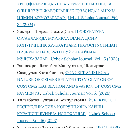
ХИЛОФ РАВИШДА УШЛАБ ТУРИШ ЁКИ ҲИБСГА
ОЛИШ УЧУН ЖАВОБГАРЛИК ЮЗАСИДАН АЙРИМ
ИЛМИЙ МУНОЗАРАЛАР
,
Uzbek Scholar Journal: Vol.
34 (2024)
Зокиров Шерзод Илхом ўғли,
ПРОКУРАТУРА
ОРГАНЛАРИДА МУРОЖААТЛАРГА ДОИР
ҚОНУНЧИЛИК ҲУЖЖАТЛАРИ ИЖРОСИ УСТИДАН
ПРОКУРОР НАЗОРАТИ БЎЙИЧА АЙРИМ
МУЛОҲАЗАЛАР
,
Uzbek Scholar Journal: Vol. 15 (2023)
Эшназаров Лазизбек Мансурович, Шомирзаев
Саходулла Хасанбоевич,
CONCEPT AND LEGAL
NATURE OF CRIMES RELATED TO VIOLATION OF
CUSTOMS LEGISLATION AND EVASION OF CUSTOMS
PAYMENTS
,
Uzbek Scholar Journal: Vol. 51 (2026)
Тилавбаева Гулсанам Бекпулатовна,
ЎЗБЕКИСТОН
РЕСПУБЛИКАСИДА КОРРУПЦИЯГА ҚАРШИ
КУРАШИШ БЎЙИЧА ИСЛОХАТЛАР
,
Uzbek Scholar
Journal: Vol. 16 (2023)
Ҳазратқулов Заҳриддин Собиржанович,
LEGAL BASIS