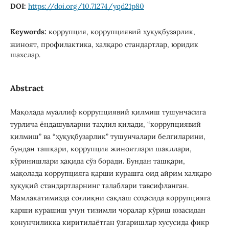
DOI:
https://doi.org/10.71274/yqd21p80
Keywords:
коррупция, коррупциявий ҳуқуқбузарлик,
жиноят, профилактика, халқаро стандартлар, юридик
шахслар.
Abstract
Мақолада муаллиф коррупциявий қилмиш тушунчасига
турлича ёндашувларни таҳлил қилади, “коррупциявий
қилмиш” ва “ҳуқуқбузарлик” тушунчалари белгиларини,
бундан ташқари, коррупция жиноятлари шакллари,
кўринишлари ҳақида сўз боради. Бундан ташқари,
мақолада коррупцияга қарши курашга оид айрим халқаро
ҳуқуқий стандартларнинг талаблари тавсифланган.
Мамлакатимизда соғлиқни сақлаш соҳасида коррупцияга
қарши курашиш учун тизимли чоралар кўриш юзасидан
қонунчиликка киритилаётган ўзгаришлар хусусида фикр