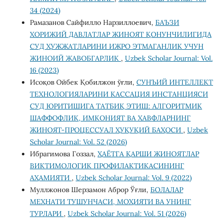
34 (2024)
Рамазанов Сайфилло Нарзиллоевич,
БАЪЗИ
ХОРИЖИЙ ДАВЛАТЛАР ЖИНОЯТ ҚОНУНЧИЛИГИДА
СУД ҲУЖЖАТЛАРИНИ ИЖРО ЭТМАГАНЛИК УЧУН
ЖИНОИЙ ЖАВОБГАРЛИК
,
Uzbek Scholar Journal: Vol.
16 (2023)
Исоқов Ойбек Қобилжон ўғли,
СУНЪИЙ ИНТЕЛЛЕКТ
ТЕХНОЛОГИЯЛАРИНИ КАССАЦИЯ ИНСТАНЦИЯСИ
СУД ЮРИТИШИГА ТАТБИҚ ЭТИШ: АЛГОРИТМИК
ШАФФОФЛИК, ИМКОНИЯТ ВА ХАВФЛАРНИНГ
ЖИНОЯТ-ПРОЦЕССУАЛ ҲУҚУҚИЙ БАҲОСИ
,
Uzbek
Scholar Journal: Vol. 52 (2026)
Ибрагимова Гоззал,
ҲАЁТГА ҚАРШИ ЖИНОЯТЛАР
ВИКТИМОЛОГИК ПРОФИЛАКТИКАСИНИНГ
АҲАМИЯТИ
,
Uzbek Scholar Journal: Vol. 9 (2022)
Муллжонов Шерзамон Аброр Ўғли,
БОЛАЛАР
МЕҲНАТИ ТУШУНЧАСИ, МОҲИЯТИ ВА УНИНГ
ТУРЛАРИ
,
Uzbek Scholar Journal: Vol. 51 (2026)