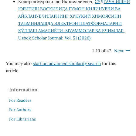
Қодиров Муродилло Икромалиевич,
СУДГАЧА ИШНИ
ЮРИТИШ БОСҚИЧИДА ГУМОН ҚИЛИНУВЧИ ВА
АЙБЛАНУВЧИЛАРНИНГ ҲУҚУҚИЙ ҲИМОЯСИНИ
ТАЪМИНЛАШДА ЭЛЕКТРОН ПЛАТФОРМАЛАРНИ
ҚЎЛЛАШ АМАЛИЁТИ: МУАММОЛАР ВА ЕЧИМЛАР
,
Uzbek Scholar Journal: Vol. 51 (2026)
1-10 of 47
Next
You may also
start an advanced similarity search
for this
article.
Information
For Readers
For Authors
For Librarians