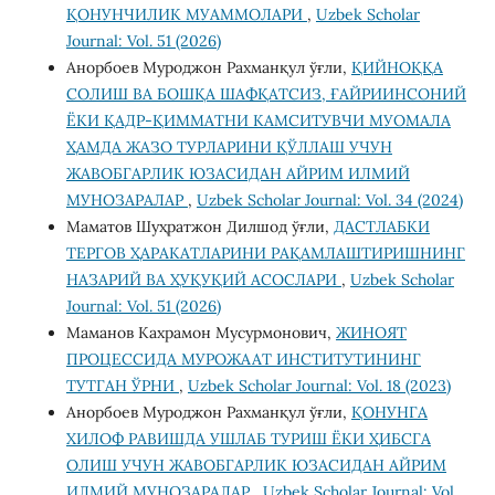
ҚОНУНЧИЛИК МУАММОЛАРИ
,
Uzbek Scholar
Journal: Vol. 51 (2026)
Анорбоев Муроджон Рахманқул ўғли,
ҚИЙНОҚҚА
СОЛИШ ВА БОШҚА ШАФҚАТСИЗ, ҒАЙРИИНСОНИЙ
ЁКИ ҚАДР-ҚИММАТНИ КАМСИТУВЧИ МУОМАЛА
ҲАМДА ЖАЗО ТУРЛАРИНИ ҚЎЛЛАШ УЧУН
ЖАВОБГАРЛИК ЮЗАСИДАН АЙРИМ ИЛМИЙ
МУНОЗАРАЛАР
,
Uzbek Scholar Journal: Vol. 34 (2024)
Маматов Шуҳратжон Дилшод ўғли,
ДАСТЛАБКИ
ТЕРГОВ ҲАРАКАТЛАРИНИ РАҚАМЛАШТИРИШНИНГ
НАЗАРИЙ ВА ҲУҚУҚИЙ АСОСЛАРИ
,
Uzbek Scholar
Journal: Vol. 51 (2026)
Маманов Кахрамон Мусурмонович,
ЖИНОЯТ
ПРОЦЕССИДА МУРОЖААТ ИНСТИТУТИНИНГ
ТУТГАН ЎРНИ
,
Uzbek Scholar Journal: Vol. 18 (2023)
Анорбоев Муроджон Рахманқул ўғли,
ҚОНУНГА
ХИЛОФ РАВИШДА УШЛАБ ТУРИШ ЁКИ ҲИБСГА
ОЛИШ УЧУН ЖАВОБГАРЛИК ЮЗАСИДАН АЙРИМ
ИЛМИЙ МУНОЗАРАЛАР
,
Uzbek Scholar Journal: Vol.