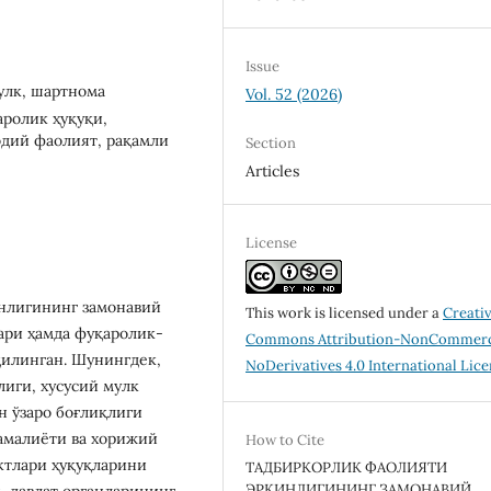
Issue
улк, шартнома
Vol. 52 (2026)
аролик ҳуқуқи,
одий фаолият, рақамли
Section
Articles
License
нлигининг замонавий
This work is licensed under a
Creati
ари ҳамда фуқаролик-
Commons Attribution-NonCommerc
қилинган. Шунингдек,
NoDerivatives 4.0 International Lic
иги, хусусий мулк
н ўзаро боғлиқлиги
амалиёти ва хорижий
How to Cite
ктлари ҳуқуқларини
ТАДБИРКОРЛИК ФАОЛИЯТИ
ЭРКИНЛИГИНИНГ ЗАМОНАВИЙ
, давлат органларининг