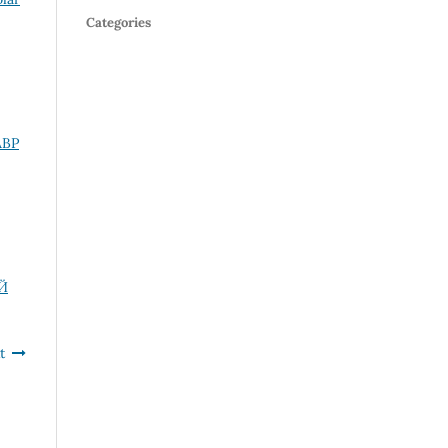
Categories
АВР
Й
t