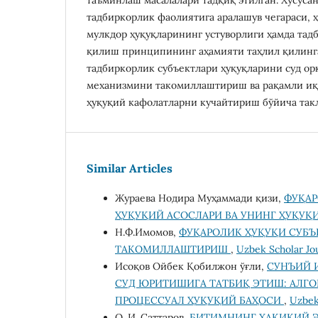
тадбиркорлик фаолиятига аралашув чегараси, 
мулкдор ҳуқуқларининг устуворлиги ҳамда тад
қилиш принципининг аҳамияти таҳлил қилинга
тадбиркорлик субъектлари ҳуқуқларини суд о
механизмини такомиллаштириш ва рақамли иқ
ҳуқуқий кафолатларни кучайтириш бўйича так
Similar Articles
Жураева Нодира Муҳаммади қизи,
ФУҚАР
ҲУҚУҚИЙ АСОСЛАРИ ВА УНИНГ ҲУҚУҚ
Н.Ф.Имомов,
ФУҚАРОЛИК ҲУҚУҚИ СУБ
ТАКОМИЛЛАШТИРИШ
,
Uzbek Scholar Jou
Исоқов Ойбек Қобилжон ўғли,
СУНЪИЙ 
СУД ЮРИТИШИГА ТАТБИҚ ЭТИШ: АЛГ
ПРОЦЕССУАЛ ҲУҚУҚИЙ БАҲОСИ
,
Uzbek 
О. И. Саттаров,
БИТИМНИНГ ҲАҚИҚИЙ 