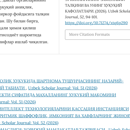
ТАЛҚИНИ ВА УНИНГ ҲУҚУҚИЙ
ҳуқуқий аниқлик,
КАФОЛАТЛАРИ. (2026).
Uzbek Schol
биркор фойдасига талқин
Journal
,
52
, 94-101.
н. Шу билан бирга,
https://doi.org/10.71274/xtq6p290
рқали ҳимоя қилиш
More Citation Formats
тисодиёт шароитида
лифлар ишлаб чиқилган.
ОЛИК ҲУҚУҚИДА ШАРТНОМА ТУШУНЧАСИНИНГ НАЗАРИЙ-
ИЙ ТАБИАТИ
,
Uzbek Scholar Journal: Vol. 51 (2026)
ЪЕКТИ СИФАТИДА МАҲАЛЛАНИНГ ҲУҚУҚИЙ МАҚОМИНИ
rnal: Vol. 51 (2026)
ИНТЕЛЛЕКТ ТЕХНОЛОГИЯЛАРИНИ КАССАЦИЯ ИНСТАНЦИЯСИ
ОРИТМИК ШАФФОФЛИК, ИМКОНИЯТ ВА ХАВФЛАРНИНГ ЖИНОЯ
Scholar Journal: Vol. 52 (2026)
ЭМАСЛИГИ: ХОРИЖИЙ МАМЛАКАТЛАР ТАЖРИБАСИ
,
Uzbek Scho