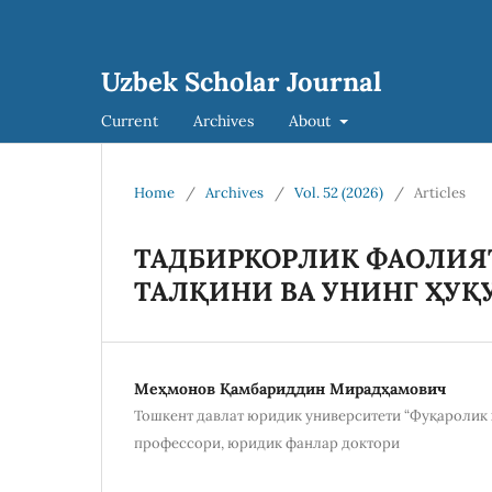
Uzbek Scholar Journal
Current
Archives
About
Home
/
Archives
/
Vol. 52 (2026)
/
Articles
ТАДБИРКОРЛИК ФАОЛИЯ
ТАЛҚИНИ ВА УНИНГ ҲУ
Меҳмонов Қамбариддин Мирадҳамович
Тошкент давлат юридик университети “Фуқаролик 
профессори, юридик фанлар доктори