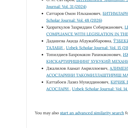
Journal: Vol. 31 (2024)
Саттаров Омон Ильхамович,
БИТИМЛАРН
Scholar Journal: Vol. 48 (2026)
Ҳазратқулов Заҳриддин Собиржанович,
L
COMPLIANCE WITH LEGISLATION IN THE
Дадашева Ақида Абдужаббаровна,
ЎЗБЕК
ТАЛАБИ
,
Uzbek Scholar Journal: Vol. 15 (2
Топилдиев Бахромжон Рахимжонович,
И
ҚИСҚАРТИРИШНИНГ ҲУҚУҚИЙ МЕХАН
Джалилов Азамат Амриллоевич,
АЛИМЕН
АСОСЛАРИНИ ТАКОМИЛЛАШТИРИШ М
Каттабоев Лазиз Мухиддинович,
КИЧИК 
АСОСЛАРИ
,
Uzbek Scholar Journal: Vol. 14
You may also
start an advanced similarity search
fo