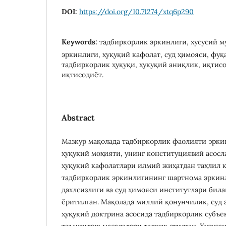
DOI:
https://doi.org/10.71274/xtq6p290
Keywords:
тадбиркорлик эркинлиги, хусусий м
эркинлиги, ҳуқуқий кафолат, суд ҳимояси, фуқ
тадбиркорлик ҳуқуқи, ҳуқуқий аниқлик, иқтис
иқтисодиёт.
Abstract
Мазкур мақолада тадбиркорлик фаолияти эрки
ҳуқуқий моҳияти, унинг конституциявий асосл
ҳуқуқий кафолатлари илмий жиҳатдан таҳлил 
тадбиркорлик эркинлигининг шартнома эркинл
дахлсизлиги ва суд ҳимояси институтлари била
ёритилган. Мақолада миллий қонунчилик, суд 
ҳуқуқий доктрина асосида тадбиркорлик субъе
таъминлаш масалалари тадқиқ этилган. Хусусан