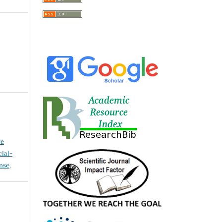
ve
ial-
ense
.