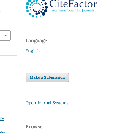
ar
Language
English
Make a Submission
Open Journal Systems
Т-
Browse
lar