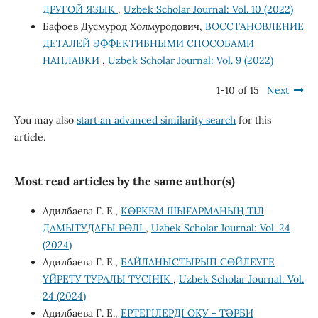
ДРУГОЙ ЯЗЫК
,
Uzbek Scholar Journal: Vol. 10 (2022)
Бафоев Дусмурод Холмуродович,
ВОССТАНОВЛЕНИЕ
ДЕТАЛЕЙ ЭФФЕКТИВНЫМИ СПОСОБАМИ
НАПЛАВКИ
,
Uzbek Scholar Journal: Vol. 9 (2022)
1-10 of 15
Next
You may also
start an advanced similarity search
for this
article.
Most read articles by the same author(s)
Адилбаева Г. Е.,
КӨРКЕМ ШЫҒАРМАНЫҢ ТІЛ
ДАМЫТУДАҒЫ РӨЛІ
,
Uzbek Scholar Journal: Vol. 24
(2024)
Адилбаева Г. Е.,
БАЙЛАНЫСТЫРЫП СӨЙЛЕУГЕ
ҮЙРЕТУ ТУРАЛЫ ТҮСІНІК
,
Uzbek Scholar Journal: Vol.
24 (2024)
Адилбаева Г. Е.,
ЕРТЕГІЛЕРДІ ОҚУ - ТӘРБИ