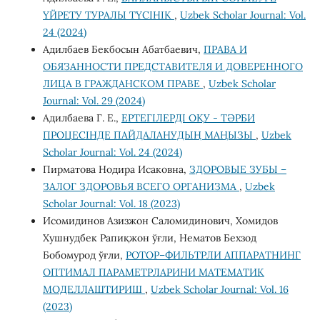
ҮЙРЕТУ ТУРАЛЫ ТҮСІНІК
,
Uzbek Scholar Journal: Vol.
24 (2024)
Адилбаев Бекбосын Абатбаевич,
ПРАВА И
ОБЯЗАННОСТИ ПРЕДСТАВИТЕЛЯ И ДОВЕРЕННОГО
ЛИЦА В ГРАЖДАНСКОМ ПРАВЕ
,
Uzbek Scholar
Journal: Vol. 29 (2024)
Адилбаева Г. Е.,
ЕРТЕГІЛЕРДІ ОҚУ - ТӘРБИ
ПРОЦЕСІНДЕ ПАЙДАЛАНУДЫҢ МАҢЫЗЫ
,
Uzbek
Scholar Journal: Vol. 24 (2024)
Пирматова Нодира Исаковна,
ЗДОРОВЫЕ ЗУБЫ –
ЗАЛОГ ЗДОРОВЬЯ ВСЕГО ОРГАНИЗМА
,
Uzbek
Scholar Journal: Vol. 18 (2023)
Исомидинов Азизжон Саломидинович, Хомидов
Хушнудбек Рапиқжон ўғли, Нематов Бехзод
Бобомурод ўғли,
РОТОР–ФИЛЬТРЛИ АППАРАТНИНГ
ОПТИМАЛ ПАРАМЕТРЛАРИНИ МАТЕМАТИК
МОДЕЛЛАШТИРИШ
,
Uzbek Scholar Journal: Vol. 16
(2023)