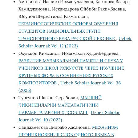
Амнликова Нафиса Рахматуллаевна, Хасанова Вазира
Хамиджановна, Искандарова Ойбиби Рахимбаевна,
Юсупов Шерматилла Рахматович,
ТЕРМИНОЛОГИЧЕСКИЕ ОСНОВЫ ОБУЧЕНИЯ
СТУДЕНТОВ НАЦИОНАЛЬНЫХ ГРУПП
ТРАНСПОРТНОГО ВУЗА РУССКОЙ ЛЕКСИКЕ
,
Uzbek
Scholar Journal: Vol. 12 (2023)
Охунжон Кимсанов, Нозимахон Худойбердиева,
РАЗВИТИЕ МУЗЫКАЛЬНОЙ ПАМЯТИ И СЛУХА У
УЧЕНИКОВ ШКОЛ ИСКУССТВ ЧЕРЕЗ ИЗУЧЕНИЕ
КРУПНЫХ ФОРМ В СОЧИНЕНИЯХ РУССКИХ
КОМПОЗИТОРОВ
,
Uzbek Scholar Journal: Vol. 36
(2025)
Турсунов Шавкат Серабович,
МАИШИЙ
ЧИҚИНДИЛАРНИ МАЙДАЛАГИЧИНИ
ПАРАМЕТРЛАРИНИ ҲИСОБЛАШ
,
Uzbek Scholar
Journal: Vol. 10 (2022)
Сайдахметова Дилрабо Хасановна,
МЕХАНИЗМ
ПРОНИКНОВЕНИЯ СЛОВ ОДНОГО ЯЗЫКА В