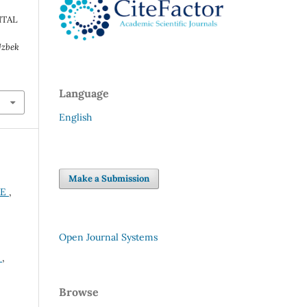
ITAL
zbek
Language
English
Make a Submission
ЖЕ
,
Open Journal Systems
А
,
Browse