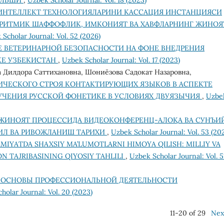
ИНТЕЛЛЕКТ ТЕХНОЛОГИЯЛАРИНИ КАССАЦИЯ ИНСТАНЦИЯСИ
ОРИТМИК ШАФФОФЛИК, ИМКОНИЯТ ВА ХАВФЛАРНИНГ ЖИНОЯ
Scholar Journal: Vol. 52 (2026)
 ВЕТЕРИНАРНОЙ БЕЗОПАСНОСТИ НА ФОНЕ ВНЕДРЕНИЯ
КЕ УЗБЕКИСТАН
,
Uzbek Scholar Journal: Vol. 17 (2023)
 Дилдора Саттихановна, Шониёзова Садокат Назаровна,
ЧЕСКОГО СТРОЯ КОНТАКТИРУЮЩИХ ЯЗЫКОВ В АСПЕКТЕ
ЧЕНИЯ РУССКОЙ ФОНЕТИКЕ В УСЛОВИЯХ ДВУЯЗЫЧИЯ
,
Uzbe
ЖИНОЯТ ПРОЦЕССИДА ВИДЕОКОНФЕРЕНЦ-АЛОҚА ВА СУНЪИ
ЛИЛ ВА РИВОЖЛАНИШ ТАРИХИ
,
Uzbek Scholar Journal: Vol. 53 (20
MIYATDA SHAXSIY MA’LUMOTLARNI HIMOYA QILISH: MILLIY VA
 TAJRIBASINING QIYOSIY TAHLILI
,
Uzbek Scholar Journal: Vol. 5
 ОСНОВЫ ПРОФЕССИОНАЛЬНОЙ ДЕЯТЕЛЬНОСТИ
holar Journal: Vol. 20 (2023)
11-20 of 29
Nex