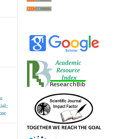
ve
ial-
ense
.