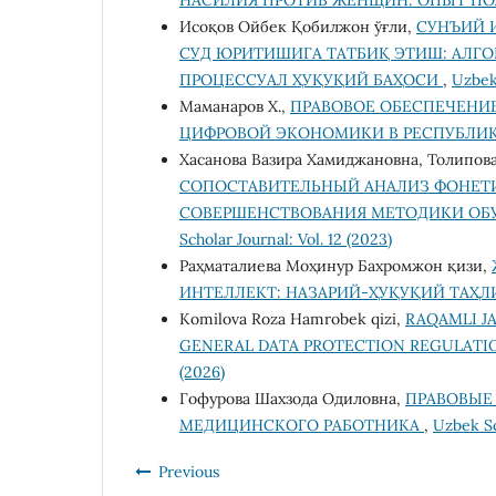
Исоқов Ойбек Қобилжон ўғли,
СУНЪИЙ 
СУД ЮРИТИШИГА ТАТБИҚ ЭТИШ: АЛГ
ПРОЦЕССУАЛ ҲУҚУҚИЙ БАҲОСИ
,
Uzbek 
Маманаров Х.,
ПРАВОВОЕ ОБЕСПЕЧЕНИЕ
ЦИФРОВОЙ ЭКОНОМИКИ В РЕСПУБЛИ
Хасанова Вазира Хамиджановна, Толипова
СОПОСТАВИТЕЛЬНЫЙ АНАЛИЗ ФОНЕТИ
СОВЕРШЕНСТВОВАНИЯ МЕТОДИКИ ОБУ
Scholar Journal: Vol. 12 (2023)
Раҳматалиева Моҳинур Бахромжон қизи,
ИНТЕЛЛЕКТ: НАЗАРИЙ-ҲУҚУҚИЙ ТАҲ
Komilova Roza Hamrobek qizi,
RAQAMLI JA
GENERAL DATA PROTECTION REGULATION
(2026)
Гофурова Шахзода Одиловна,
ПРАВОВЫЕ
МЕДИЦИНСКОГО РАБОТНИКА
,
Uzbek Sc
Previous