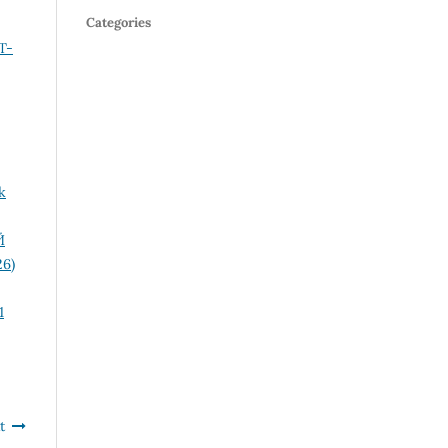
Categories
Т-
k
Й
26)
1
t