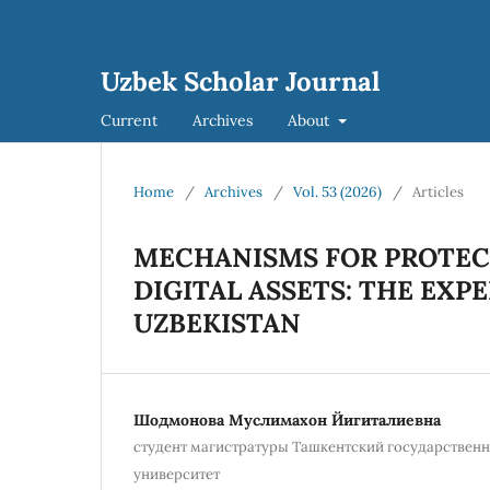
Uzbek Scholar Journal
Current
Archives
About
Home
/
Archives
/
Vol. 53 (2026)
/
Articles
MECHANISMS FOR PROTEC
DIGITAL ASSETS: THE EXP
UZBEKISTAN
Шодмонова Муслимахон Йигиталиевна
студент магистратуры Ташкентский государствен
университет