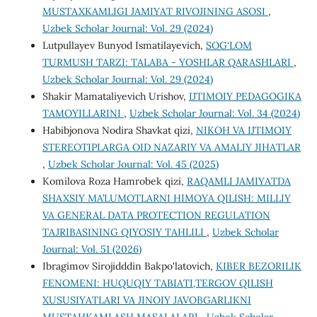
MUSTAXKAMLIGI JAMIYAT RIVOJINING ASOSI
,
Uzbek Scholar Journal: Vol. 29 (2024)
Lutpullayev Bunyod Ismatilayevich,
SOG‘LOM
TURMUSH TARZI: TALABA - YOSHLAR QARASHLARI
,
Uzbek Scholar Journal: Vol. 29 (2024)
Shakir Mamataliyevich Urishov,
IJTIMOIY PEDAGOGIKA
TAMOYILLARINI
,
Uzbek Scholar Journal: Vol. 34 (2024)
Habibjonova Nodira Shavkat qizi,
NIKOH VA IJTIMOIY
STEREOTIPLARGA OID NAZARIY VA AMALIY JIHATLAR
,
Uzbek Scholar Journal: Vol. 45 (2025)
Komilova Roza Hamrobek qizi,
RAQAMLI JAMIYATDA
SHAXSIY MA’LUMOTLARNI HIMOYA QILISH: MILLIY
VA GENERAL DATA PROTECTION REGULATION
TAJRIBASINING QIYOSIY TAHLILI
,
Uzbek Scholar
Journal: Vol. 51 (2026)
Ibragimov Sirojidddin Bakpo'latovich,
KIBER BEZORILIK
FENOMENI: HUQUQIY TABIATI,TERGOV QILISH
XUSUSIYATLARI VA JINOIY JAVOBGARLIKNI
MUSTAHKAMLASH MASALALARI
,
Uzbek Scholar