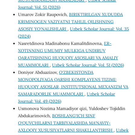
Journal: Vol. 51 (2026)
Umarov Zokir Raupovich,
BIRIKTIRILGAN XUDUDDA
KRIMINOGEN VAZIYATNI TAHLIL QILISHNING
ASOSIY YO‘NALISHLARI
,
Uzbek Scholar Journal: Vol. 35
(2024)
Nasretdinova Madinabonu Kamalitdinovna,
ER-
XOTINNING UMUMIY MULKIGA UNDIRUV
QARATISHNING HUQUQIY ASOSLARI VA AMALIY
MUAMMOLARI
,
Uzbek Scholar Journal: Vol. 51 (2026)
Doniyor Abduazizov,
O‘ZBEKISTONDA
MONOPOLIYAGA QARSHI KOMPLAYENS TIZIMI:
HUQUQIY ASOSLAR, INSTITUTSIONAL MEXANIZM VA
SAMARADORLIK MUAMMOLARI
,
Uzbek Scholar
Journal: Vol. 49 (2026)
Usmonova Nozima Mamadiyor qizi, Yuldoshev Tojiddin
Abdukarimovich,
BOSHLANG‘ICH SINF
O‘QUVCHILARNI TARBIYALASHDA MA‘NAVIY-
AXLOQIY XUSUSIYATLARNI SHAKLLANTIRISH
,
Uzbek