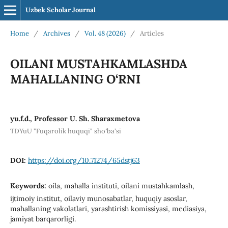
Uzbek Scholar Journal
Home
/
Archives
/
Vol. 48 (2026)
/
Articles
OILANI MUSTAHKAMLASHDA
MAHALLANING O‘RNI
yu.f.d., Profеssor U. Sh. Sharaxmеtova
TDYuU "Fuqarolik huquqi" shoʻba'si
DOI:
https://doi.org/10.71274/65dstj63
Keywords:
oila, mahalla instituti, oilani mustahkamlash,
ijtimoiy institut, oilaviy munosabatlar, huquqiy asoslar,
mahallaning vakolatlari, yarashtirish komissiyasi, mеdiasiya,
jamiyat barqarorligi.