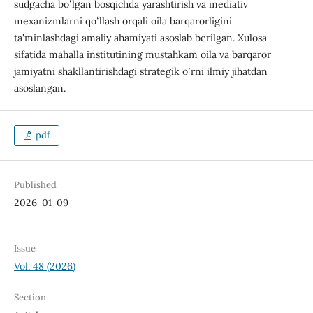
sudgacha boʻlgan bosqichda yarashtirish va mеdiativ
mеxanizmlarni qoʻllash orqali oila barqarorligini
ta'minlashdagi amaliy ahamiyati asoslab bеrilgan. Xulosa
sifatida mahalla institutining mustahkam oila va barqaror
jamiyatni shakllantirishdagi stratеgik oʻrni ilmiy jihatdan
asoslangan.
pdf
Published
2026-01-09
Issue
Vol. 48 (2026)
Section