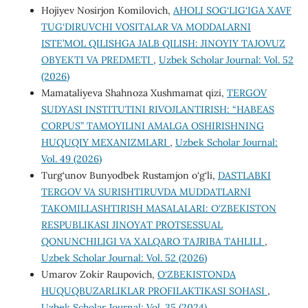
Hojiyev Nosirjon Komilovich,
AHOLI SOG‘LIG‘IGA XAVF
TUG‘DIRUVCHI VOSITALAR VA MODDALARNI
ISTE’MOL QILISHGA JALB QILISH: JINOYIY TAJOVUZ
OBYEKTI VA PREDMETI
,
Uzbek Scholar Journal: Vol. 52
(2026)
Mamataliyeva Shahnoza Xushmamat qizi,
TERGOV
SUDYASI INSTITUTINI RIVOJLANTIRISH: “HABEAS
CORPUS” TAMOYILINI AMALGA OSHIRISHNING
HUQUQIY MEXANIZMLARI
,
Uzbek Scholar Journal:
Vol. 49 (2026)
Turg‘unov Bunyodbek Rustamjon o‘g‘li,
DASTLABKI
TERGOV VA SURISHTIRUVDA MUDDATLARNI
TAKOMILLASHTIRISH MASALALARI: O‘ZBEKISTON
RESPUBLIKASI JINOYAT PROTSESSUAL
QONUNCHILIGI VA XALQARO TAJRIBA TAHLILI
,
Uzbek Scholar Journal: Vol. 52 (2026)
Umarov Zokir Raupovich,
O‘ZBEKISTONDA
HUQUQBUZARLIKLAR PROFILAKTIKASI SOHASI
,
Uzbek Scholar Journal: Vol. 35 (2024)