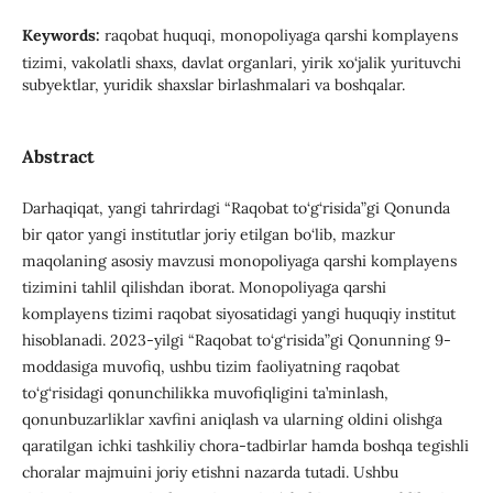
Keywords:
raqobat huquqi, monopoliyaga qarshi komplayens
tizimi, vakolatli shaxs, davlat organlari, yirik xo‘jalik yurituvchi
subyektlar, yuridik shaxslar birlashmalari va boshqalar.
Abstract
Darhaqiqat, yangi tahrirdagi “Raqobat to‘g‘risida”gi Qonunda
bir qator yangi institutlar joriy etilgan bo‘lib, mazkur
maqolaning asosiy mavzusi monopoliyaga qarshi komplayens
tizimini tahlil qilishdan iborat. Monopoliyaga qarshi
komplayens tizimi raqobat siyosatidagi yangi huquqiy institut
hisoblanadi. 2023-yilgi “Raqobat to‘g‘risida”gi Qonunning 9-
moddasiga muvofiq, ushbu tizim faoliyatning raqobat
to‘g‘risidagi qonunchilikka muvofiqligini ta’minlash,
qonunbuzarliklar xavfini aniqlash va ularning oldini olishga
qaratilgan ichki tashkiliy chora-tadbirlar hamda boshqa tegishli
choralar majmuini joriy etishni nazarda tutadi. Ushbu