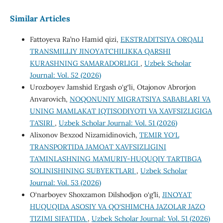
Similar Articles
Fattoyeva Ra’no Hamid qizi,
EKSTRADITSIYA ORQALI
TRANSMILLIY JINOYATCHILIKKA QARSHI
KURASHNING SAMARADORLIGI
,
Uzbek Scholar
Journal: Vol. 52 (2026)
Urozboyev Jamshid Ergash o‘g‘li, Otajonov Abrorjon
Anvarovich,
NOQONUNIY MIGRATSIYA SABABLARI VA
UNING MAMLAKAT IQTISODIYOTI VA XAVFSIZLIGIGA
TA’SIRI
,
Uzbek Scholar Journal: Vol. 51 (2026)
Alixonov Bexzod Nizamidinovich,
TEMIR YO‘L
TRANSPORTIDA JAMOAT XAVFSIZLIGINI
TA’MINLASHNING MA’MURIY-HUQUQIY TARTIBGA
SOLINISHINING SUBYEKTLARI
,
Uzbek Scholar
Journal: Vol. 53 (2026)
O‘narboyev Shoxzamon Dilshodjon o‘g’li,
JINOYAT
HUQUQIDA ASOSIY VA QO‘SHIMCHA JAZOLAR JAZO
TIZIMI SIFATIDA
,
Uzbek Scholar Journal: Vol. 51 (2026)