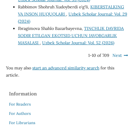
Rabbimov Shohruh Xudoyberdi o‘g‘li,
KIBERSTALKING
VA INSON HUQUQLARI
,
Uzbek Scholar Journal: Vol. 29
(2024)
Ibragimova Shahlo Bazarbayevna,
TINCHLIK DAVRIDA
SODIR ETILGAN EKOTSID UCHUN JAVOBGARLIK
MASALASI
,
Uzbek Scholar Journal: Vol. 52 (2026)
1-10 of 709
Next
You may also
start an advanced similarity search
for this
article.
Information
For Readers
For Authors
For Librarians