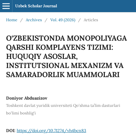
Uzbek Scholar Journal
Home
/
Archives
/
Vol. 49 (2026)
/
Articles
O‘ZBEKISTONDA MONOPOLIYAGA
QARSHI KOMPLAYENS TIZIMI:
HUQUQIY ASOSLAR,
INSTITUTSIONAL MEXANIZM VA
SAMARADORLIK MUAMMOLARI
Doniyor Abduazizov
Toshkent davlat yuridik universiteti Qo‘shma ta’lim dasturlari
bo‘limi boshlig‘i
DOI:
https://doi.org/10.71274/vh4bcn83