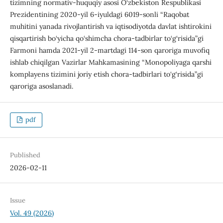
tizimning normativ-huquqiy asosi O‘zbekiston Respublikasi
Prezidentining 2020-yil 6-iyuldagi 6019-sonli “Raqobat
muhitini yanada rivojlantirish va iqtisodiyotda davlat ishtirokini
qisqartirish bo‘yicha qo‘shimcha chora-tadbirlar to‘g‘risida”gi
Farmoni hamda 2021-yil 2-martdagi 114-son qaroriga muvofiq
ishlab chiqilgan Vazirlar Mahkamasining “Monopoliyaga qarshi
komplayens tizimini joriy etish chora-tadbirlari to‘g‘risida”gi
qaroriga asoslanadi.
pdf
Published
2026-02-11
Issue
Vol. 49 (2026)