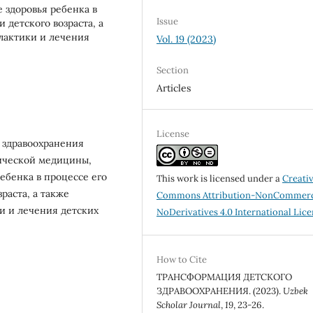
здоровья ребенка в
Issue
 детского возраста, а
лактики и лечения
Vol. 19 (2023)
Section
Articles
License
 здравоохранения
ической медицины,
ебенка в процессе его
This work is licensed under a
Creati
раста, а также
Commons Attribution-NonCommerc
и и лечения детских
NoDerivatives 4.0 International Lic
How to Cite
ТРАНСФОРМАЦИЯ ДЕТСКОГО
ЗДРАВООХРАНЕНИЯ. (2023).
Uzbek
Scholar Journal
,
19
, 23-26.