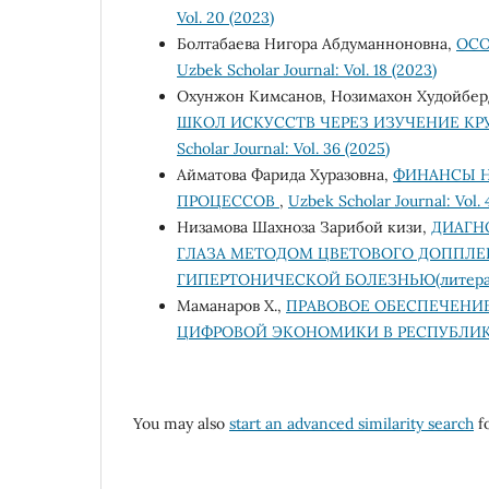
Vol. 20 (2023)
Болтабаева Нигора Абдуманноновна,
ОСО
Uzbek Scholar Journal: Vol. 18 (2023)
Охунжон Кимсанов, Нозимахон Худойбер
ШКОЛ ИСКУССТВ ЧЕРЕЗ ИЗУЧЕНИЕ К
Scholar Journal: Vol. 36 (2025)
Айматова Фарида Хуразовна,
ФИНАНСЫ Н
ПРОЦЕССОВ
,
Uzbek Scholar Journal: Vol. 
Низамова Шахноза Зарибой кизи,
ДИАГН
ГЛАЗА МЕТОДОМ ЦВЕТОВОГО ДОППЛЕР
ГИПЕРТОНИЧЕСКОЙ БОЛЕЗНЬЮ(литерат
Маманаров Х.,
ПРАВОВОЕ ОБЕСПЕЧЕНИЕ
ЦИФРОВОЙ ЭКОНОМИКИ В РЕСПУБЛИ
You may also
start an advanced similarity search
fo