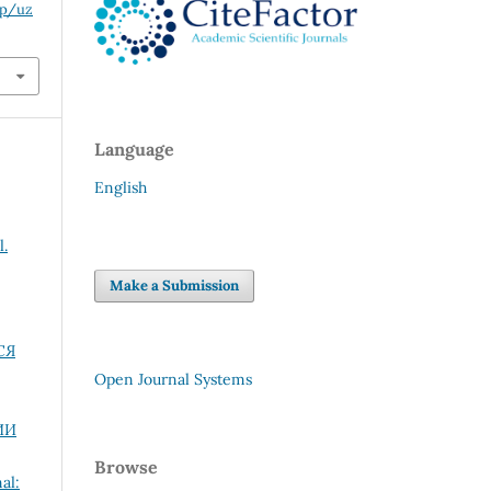
hp/uz
Language
English
l.
Make a Submission
СЯ
Open Journal Systems
ИИ
Browse
al: