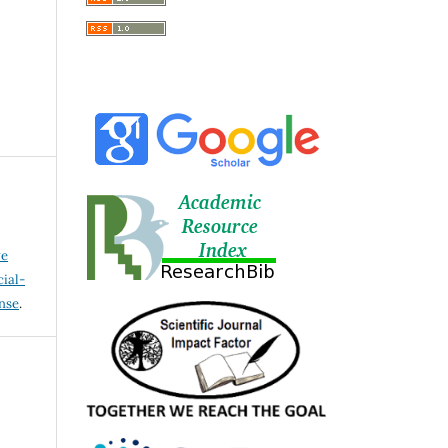
ve
ial-
ense
.