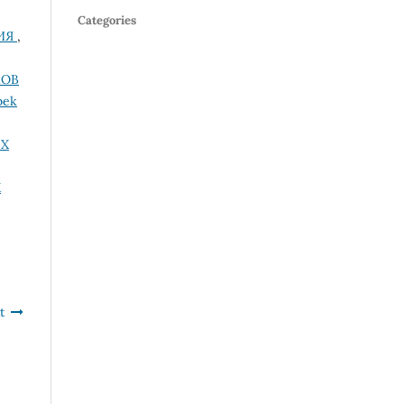
Categories
НИЯ
,
КОВ
bek
ЫХ
Х
t