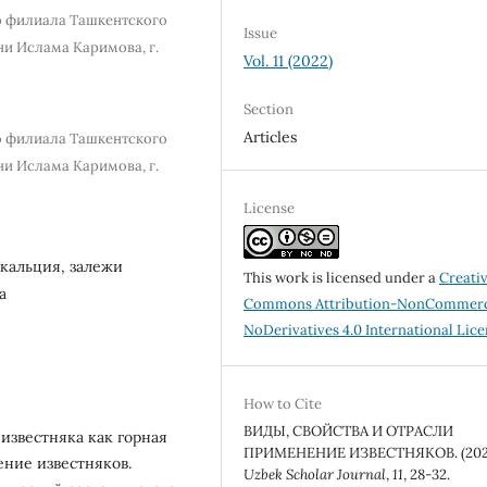
о филиала Ташкентского
Issue
ни Ислама Каримова, г.
Vol. 11 (2022)
Section
Articles
о филиала Ташкентского
ни Ислама Каримова, г.
License
 кальция, залежи
This work is licensed under a
Creati
а
Commons Attribution-NonCommerc
NoDerivatives 4.0 International Lic
How to Cite
ВИДЫ, СВОЙСТВА И ОТРАСЛИ
известняка как горная
ПРИМЕНЕНИЕ ИЗВЕСТНЯКОВ. (202
ение известняков.
Uzbek Scholar Journal
,
11
, 28-32.