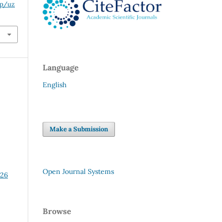
hp/uz
Language
English
Make a Submission
Open Journal Systems
 26
Browse