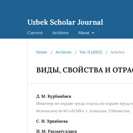
Uzbek Scholar Journal
Current
Archives
About
Home
/
Archives
/
Vol. 11 (2022)
/
Articles
ВИДЫ, СВОЙСТВА И ОТР
Д. М. Курбанбаев
Инженер по охране труда отдела по охране труд
безопасности АО «АГМК», г. Алмалык, Узбекистан.
С. И. Эркабаева
И. М. Рахматуллаев