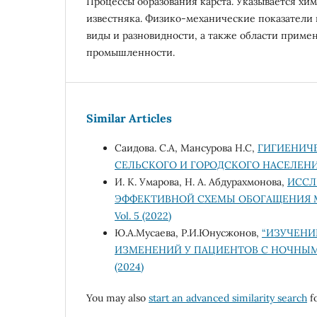
Процессы образования карста. Указывается хим
известняка. Физико-механические показатели 
виды и разновидности, а также области приме
промышленности.
Similar Articles
Саидова. С.А, Мансурова Н.С,
ГИГИЕНИЧ
СЕЛЬСКОГО И ГОРОДСКОГО НАСЕЛЕНИ
И. К. Умарова, Н. А. Абдурахмонова,
ИССЛ
ЭФФЕКТИВНОЙ СХЕМЫ ОБОГАЩЕНИЯ 
Vol. 5 (2022)
Ю.A.Мусаева, Р.И.Юнусжонов,
“ИЗУЧЕНИ
ИЗМЕНЕНИЙ У ПАЦИЕНТОВ С НОЧНЫ
(2024)
You may also
start an advanced similarity search
fo