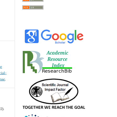
ve
ial-
ense
.
2).