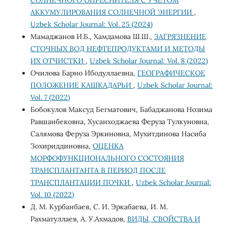
АККУМУЛИРОВАНИЯ СОЛНЕЧНОЙ ЭНЕРГИИ
,
Uzbek Scholar Journal: Vol. 25 (2024)
Мамаджанов И.Б., Хамдамова Ш.Ш.,
ЗАГРЯЗНЕНИЕ
СТОЧНЫХ ВОД НЕФТЕПРОДУКТАМИ И МЕТОДЫ
ИХ ОТЧИСТКИ
,
Uzbek Scholar Journal: Vol. 8 (2022)
Очилова Барно Ибодуллаевна,
ГЕОГРАФИЧЕСКОЕ
ПОЛОЖЕНИЕ КАШКАДАРЬИ
,
Uzbek Scholar Journal:
Vol. 7 (2022)
Бобокулов Максуд Бегматович, Бабаджанова Нозима
Равшанбековна, Хусанходжаева Феруза Тулкуновна,
Салямова Феруза Эркиновна, Мухитдинова Насиба
Зохириддиновна,
ОЦЕНКА
МОРФОФУНКЦИОНАЛЬНОГО СОСТОЯНИЯ
ТРАНСПЛАНТАНТА В ПЕРИОД ПОСЛЕ
ТРАНСПЛАНТАЦИИ ПОЧКИ
,
Uzbek Scholar Journal:
Vol. 10 (2022)
Д. М. Курбанбаев, С. И. Эркабаева, И. М.
Рахматуллаев, А. У.Ахмадов,
ВИДЫ, СВОЙСТВА И