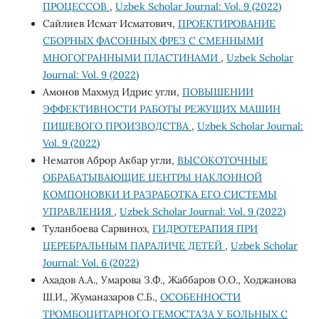
ПРОЦЕССОВ
,
Uzbek Scholar Journal: Vol. 9 (2022)
Сайлиев Исмат Исматович,
ПРОЕКТИРОВАНИЕ
СБОРНЫХ ФАСОННЫХ ФРЕЗ С СМЕННЫМИ
МНОГОГРАННЫМИ ПЛАСТИНАМИ
,
Uzbek Scholar
Journal: Vol. 9 (2022)
Амонов Махмуд Идрис угли,
ПОВЫШЕНИИ
ЭФФЕКТИВНОСТИ РАБОТЫ РЕЖУЩИХ МАШИН
ПИЩЕВОГО ПРОИЗВОДСТВА
,
Uzbek Scholar Journal:
Vol. 9 (2022)
Нематов Аброр Акбар угли,
ВЫСОКОТОЧНЫЕ
ОБРАБАТЫВАЮЩИЕ ЦЕНТРЫ НАКЛОННОЙ
КОМПОНОВКИ И РАЗРАБОТКА ЕГО СИСТЕМЫ
УПРАВЛЕНИЯ
,
Uzbek Scholar Journal: Vol. 9 (2022)
Туланбоева Сарвиноз,
ГИДРОТЕРАПИЯ ПРИ
ЦЕРЕБРАЛЬНЫМ ПАРАЛИЧЕ ДЕТЕЙ
,
Uzbek Scholar
Journal: Vol. 6 (2022)
Ахадов А.А., Умарова З.Ф., Жаббаров О.О., Ходжанова
Ш.И., Жуманазаров С.Б.,
ОСОБЕННОСТИ
ТРОМБОЦИТАРНОГО ГЕМОСТАЗА У БОЛЬНЫХ С