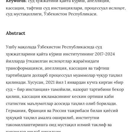
Keywords:
суд ҳужжатини қайта кўриш, апелляция,
кассация, тафтиш суд инстанциялари, процессуал ислоҳот,
суд мустақиллиги, Ўзбекистон Республикаси.
Abstract
Ушбу мақолада Ўзбекистон Республикасида суд
ҳужжатларини қайта кўриш институтининг 2017-2024
йилларда ўтказилган ислоҳотлар жараёнидаги
трансформацияси, апелляция, кассация ва тафтиш
тартибидаги долзарб процессуал муаммолар чуқур таҳлил
қилинади. Хусусан, 2021 йил 1 январдан кучга кирган «бир
суд – бир инстанция» тамойили, назорат тартибини бекор
қилиш, кассация юкламасининг кескин ортиши каби
статистик маълумотлар асосида таҳлил олиб борилади.
Германия, Франция ва Россия тажрибаси билан қиёсий
ҳуқуқий таҳлил амалга оширилиб, институтни
такомиллаштиришга оид мустақил илмий таклиф ва
тавсиялар ишлаб чиқилади.