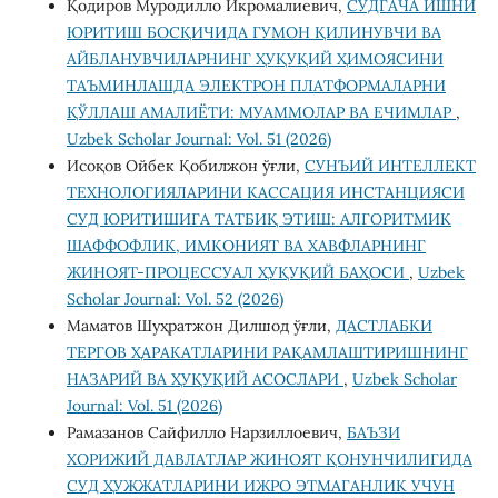
Қодиров Муродилло Икромалиевич,
СУДГАЧА ИШНИ
ЮРИТИШ БОСҚИЧИДА ГУМОН ҚИЛИНУВЧИ ВА
АЙБЛАНУВЧИЛАРНИНГ ҲУҚУҚИЙ ҲИМОЯСИНИ
ТАЪМИНЛАШДА ЭЛЕКТРОН ПЛАТФОРМАЛАРНИ
ҚЎЛЛАШ АМАЛИЁТИ: МУАММОЛАР ВА ЕЧИМЛАР
,
Uzbek Scholar Journal: Vol. 51 (2026)
Исоқов Ойбек Қобилжон ўғли,
СУНЪИЙ ИНТЕЛЛЕКТ
ТЕХНОЛОГИЯЛАРИНИ КАССАЦИЯ ИНСТАНЦИЯСИ
СУД ЮРИТИШИГА ТАТБИҚ ЭТИШ: АЛГОРИТМИК
ШАФФОФЛИК, ИМКОНИЯТ ВА ХАВФЛАРНИНГ
ЖИНОЯТ-ПРОЦЕССУАЛ ҲУҚУҚИЙ БАҲОСИ
,
Uzbek
Scholar Journal: Vol. 52 (2026)
Маматов Шуҳратжон Дилшод ўғли,
ДАСТЛАБКИ
ТЕРГОВ ҲАРАКАТЛАРИНИ РАҚАМЛАШТИРИШНИНГ
НАЗАРИЙ ВА ҲУҚУҚИЙ АСОСЛАРИ
,
Uzbek Scholar
Journal: Vol. 51 (2026)
Рамазанов Сайфилло Нарзиллоевич,
БАЪЗИ
ХОРИЖИЙ ДАВЛАТЛАР ЖИНОЯТ ҚОНУНЧИЛИГИДА
СУД ҲУЖЖАТЛАРИНИ ИЖРО ЭТМАГАНЛИК УЧУН