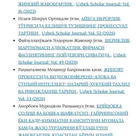
ЖИНОИЙ ЖАВОБГАРЛИК
,
Uzbek Scholar Journal: Vol.
16 (2023)
Исаев Шохрух Ортиқали ўғли,
АЙБГА ИҚРОРЛИК
ТЎҒРИСИДА КЕЛИШУВ ТУЗИШНИНГ ПРОЦЕССУАЛ
ТАРТИБИ
,
Uzbek Scholar Journal: Vol. 52 (2026)
Файзуллахўжаев Элдорхон Жавохир ўғли,
ШЕРИКЛИК
ШАРТНОМАСИ АДВОКАТЛИК ФИРМАСИ
ФАОЛИЯТИНИНГ ПОЙДЕВОРИ СИФАТИДА
,
Uzbek
Scholar Journal: Vol. 49 (2026)
Раҳматалиева Моҳинур Бахромжон қизи,
ЖИНОЯТ
ПРОЦЕССИДА ВИДЕОКОНФЕРЕНЦ-АЛОҚА ВА
СУНЪИЙ ИНТЕЛЛЕКТ: НАЗАРИЙ-ҲУҚУҚИЙ ТАҲЛИЛ
ВА РИВОЖЛАНИШ ТАРИХИ
,
Uzbek Scholar Journal:
Vol. 53 (2026)
Анорбоев Муроджон Рахманқул ўғли,
ҚИЙНОҚҚА
СОЛИШ ВА БОШҚА ШАФҚАТСИЗ, ҒАЙРИИНСОНИЙ
ЁКИ ҚАДР-ҚИММАТНИ КАМСИТУВЧИ МУОМАЛА
ҲАМДА ЖАЗО ТУРЛАРИНИ ҚЎЛЛАШ УЧУН
ЖАВОБГАРЛИК ЮЗАСИДАН АЙРИМ ИЛМИЙ