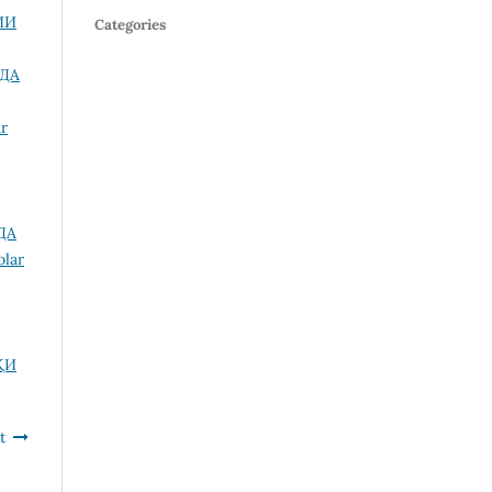
ИИ
Categories
ДА
r
ДА
olar
ҚИ
t