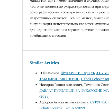
манжетой. МРТ имеет значение в случаях обш
часто не полностью охарактеризованы при пе
сонографическом исследовании, как в случае 
недоступных областей. Тем не менее, мышечн
визуализация действительно является мульти
для идентификации и характеристики поражен
комбинацию методов.
Similar Articles
Н.Ф.Имомов,
ФУҚАРОЛИК ҲУҚУҚИ СУБ
ТАКОМИЛЛАШТИРИШ
,
Uzbek Scholar Jou
Носиров Рашод Адилович, Темирова Све
ДАВЛАТ ҚУРИЛИШИ ВА ФУҚАРОЛИК 
(2023)
Асроров Акмал Аминжанович,
СУРУНКАЛ
Scholar Journal: Vol. 5 (2022)