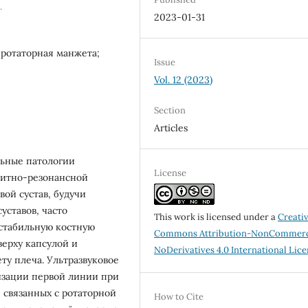
.
2023-01-31
 ротаторная манжета;
Issue
Vol. 12 (2023)
Section
Articles
льные патологии
License
нитно-резонансной
ой сустав, будучи
уставов, часто
This work is licensed under a
Creati
стабильную костную
Commons Attribution-NonCommerc
верху капсулой и
NoDerivatives 4.0 International Lic
у плеча. Ультразвуковое
изации первой линии при
 связанных с ротаторной
How to Cite