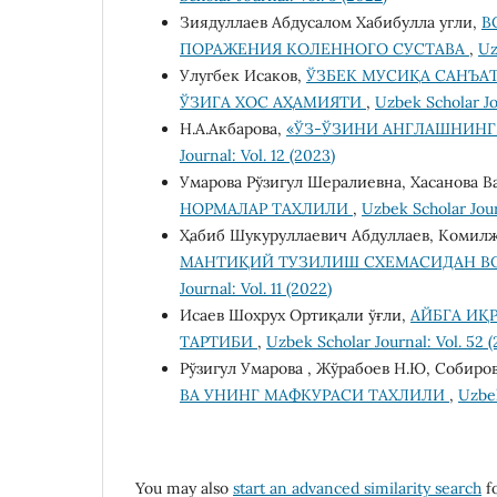
Зиядуллаев Абдусалом Хабибулла угли,
В
ПОРАЖЕНИЯ КОЛЕННОГО СУСТАВА
,
Uz
Улугбек Исаков,
ЎЗБЕК МУСИҚА САНЪА
ЎЗИГА ХОС АҲАМИЯТИ
,
Uzbek Scholar Jou
Н.А.Акбарова,
«ЎЗ-ЎЗИНИ АНГЛАШНИН
Journal: Vol. 12 (2023)
Умарова Рўзигул Шералиевна, Хасанова 
НОРМАЛАР ТАХЛИЛИ
,
Uzbek Scholar Journ
Ҳабиб Шукуруллаевич Абдуллаев, Комил
МАНТИҚИЙ ТУЗИЛИШ СХЕМАСИДАН В
Journal: Vol. 11 (2022)
Исаев Шохрух Ортиқали ўғли,
АЙБГА ИҚ
ТАРТИБИ
,
Uzbek Scholar Journal: Vol. 52 
Рўзигул Умарова , Жўрабоев Н.Ю, Собиров
ВА УНИНГ МАФКУРАСИ ТАХЛИЛИ
,
Uzbek
You may also
start an advanced similarity search
fo