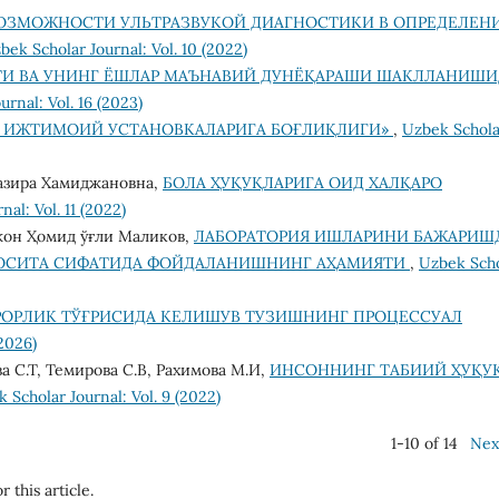
ОЗМОЖНОСТИ УЛЬТРАЗВУКОЙ ДИАГНОСТИКИ В ОПРЕДЕЛЕН
bek Scholar Journal: Vol. 10 (2022)
ТИ ВА УНИНГ ЁШЛАР МАЪНАВИЙ ДУНЁҚАРАШИ ШАКЛЛАНИШИ
rnal: Vol. 16 (2023)
Г ИЖТИМОИЙ УСТАНОВКАЛАРИГА БОҒЛИҚЛИГИ»
,
Uzbek Schola
Вазира Хамиджановна,
БОЛА ҲУҚУҚЛАРИГА ОИД ХАЛҚАРО
al: Vol. 11 (2022)
жон Ҳомид ўғли Маликов,
ЛАБОРАТОРИЯ ИШЛАРИНИ БАЖАРИШ
ОСИТА СИФАТИДА ФОЙДАЛАНИШНИНГ АҲАМИЯТИ
,
Uzbek Sch
РОРЛИК ТЎҒРИСИДА КЕЛИШУВ ТУЗИШНИНГ ПРОЦЕССУАЛ
(2026)
а С.Т, Темирова С.В, Рахимова М.И,
ИНСОННИНГ ТАБИИЙ ҲУҚУ
 Scholar Journal: Vol. 9 (2022)
1-10 of 14
Nex
r this article.