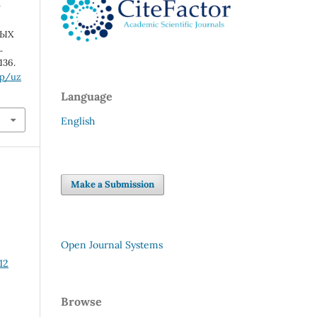
-
НЫХ
.
-136.
hp/uz
Language
English
Make a Submission
Open Journal Systems
12
Browse