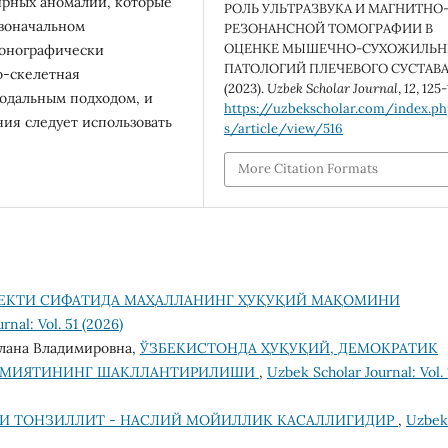
ирных аномалий, которые
РОЛЬ УЛЬТРАЗВУКА И МАГНИТНО
рвоначальном
РЕЗОНАНСНОЙ ТОМОГРАФИИ В
ОЦЕНКЕ МЫШЕЧНО-СУХОЖИЛЬ
сонографически
ПАТОЛОГИЙ ПЛЕЧЕВОГО СУСТАВА
о-скелетная
(2023).
Uzbek Scholar Journal
,
12
, 125
модальным подходом, и
https://uzbekscholar.com/index.p
ия следует использовать
s/article/view/516
More Citation Formats
ЪЕКТИ СИФАТИДА МАҲАЛЛАНИНГ ҲУҚУҚИЙ МАҚОМИНИ
rnal: Vol. 51 (2026)
тлана Владимировна,
ЎЗБЕКИСТОНДА ҲУҚУҚИЙ, ДЕМОКРАТИК
ЖАМИЯТИНИНГ ШАКЛЛАНТИРИЛИШИ
,
Uzbek Scholar Journal: Vol. 
И ТОНЗИЛЛИТ - НАСЛИЙ МОЙИЛЛИК КАСАЛЛИГИДИР
,
Uzbek