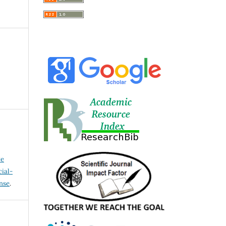
ve
ial-
ense
.