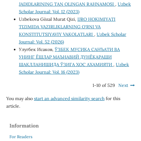
JADIDLARINING TAN OLINGAN RAHNAMOSI
,
Uzbek
Scholar Journal: Vol. 12 (2023)
Uzbekova Go`zal Murat Qizi,
IJRO HOKIMIYATI
TIZIMIDA VAZIRLIKLARNING O'RNI VA
KONSTITUTSIYAVIY VAKOLATLARI
,
Uzbek Scholar
Journal: Vol. 52 (2026)
Улугбек Исаков,
ЎЗБЕК МУСИҚА САНЪАТИ ВА
УНИНГ ЁШЛАР МАЪНАВИЙ ДУНЁҚАРАШИ
ШАКЛЛАНИШИДА ЎЗИГА ХОС АҲАМИЯТИ
,
Uzbek
Scholar Journal: Vol. 16 (2023)
1-10 of 529
Next
You may also
start an advanced similarity search
for this
article.
Information
For Readers