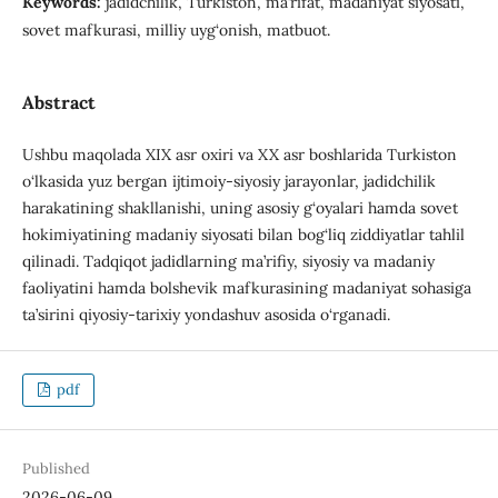
Keywords:
jadidchilik, Turkiston, ma’rifat, madaniyat siyosati,
sovet mafkurasi, milliy uyg‘onish, matbuot.
Abstract
Ushbu maqolada XIX asr oxiri va XX asr boshlarida Turkiston
o‘lkasida yuz bergan ijtimoiy-siyosiy jarayonlar, jadidchilik
harakatining shakllanishi, uning asosiy g‘oyalari hamda sovet
hokimiyatining madaniy siyosati bilan bog‘liq ziddiyatlar tahlil
qilinadi. Tadqiqot jadidlarning ma’rifiy, siyosiy va madaniy
faoliyatini hamda bolshevik mafkurasining madaniyat sohasiga
ta’sirini qiyosiy-tarixiy yondashuv asosida o‘rganadi.
pdf
Published
2026-06-09