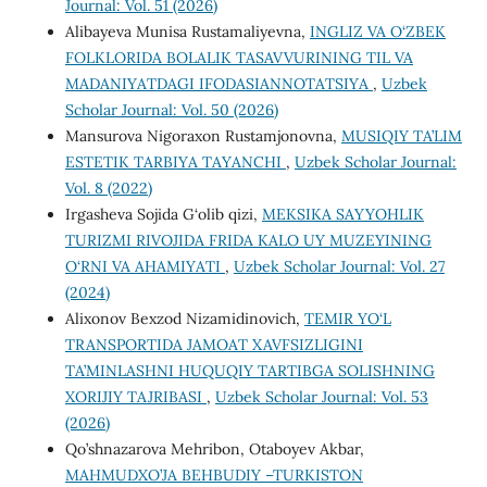
Journal: Vol. 51 (2026)
Alibayeva Munisa Rustamaliyevna,
INGLIZ VA O‘ZBEK
FOLKLORIDA BOLALIK TASAVVURINING TIL VA
MADANIYATDAGI IFODASIANNOTATSIYA
,
Uzbek
Scholar Journal: Vol. 50 (2026)
Mansurova Nigoraxon Rustamjonovna,
MUSIQIY TA’LIM
ESTETIK TARBIYA TAYANCHI
,
Uzbek Scholar Journal:
Vol. 8 (2022)
Irgasheva Sojida G‘olib qizi,
MEKSIKA SAYYOHLIK
TURIZMI RIVOJIDA FRIDA KALO UY MUZEYINING
O‘RNI VA AHAMIYATI
,
Uzbek Scholar Journal: Vol. 27
(2024)
Alixonov Bexzod Nizamidinovich,
TEMIR YO‘L
TRANSPORTIDA JAMOAT XAVFSIZLIGINI
TA’MINLASHNI HUQUQIY TARTIBGA SOLISHNING
XORIJIY TAJRIBASI
,
Uzbek Scholar Journal: Vol. 53
(2026)
Qo’shnazarova Mehribon, Otaboyev Akbar,
MAHMUDXO’JA BEHBUDIY –TURKISTON