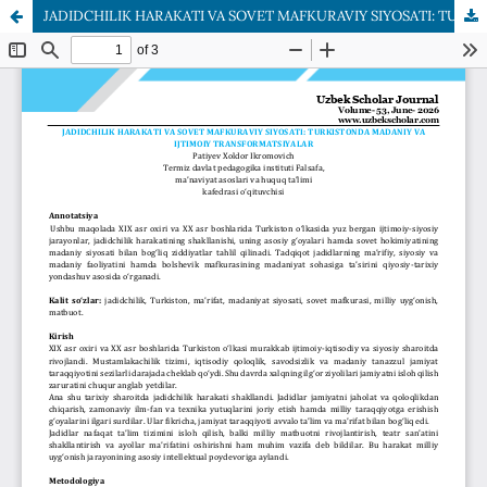
JADIDCHILIK HARAKATI VA SOVET MAFKURAVIY SIYOSATI: TURKISTONDA MADANIY VA IJTIMOIY TRANSFORMATSIYALAR