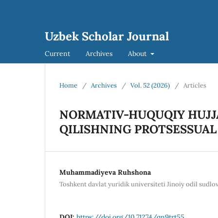
Uzbek Scholar Journal
Current
Archives
About
Home
/
Archives
/
Vol. 52 (2026)
/
Articles
NORMATIV-HUQUQIY HUJJ
QILISHNING PROTSESSUA
Muhammadiyeva Ruhshona
Toshkent davlat yuridik universiteti Jinoiy odil sudlov
DOI:
https://doi.org/10.71274/qn9trt55