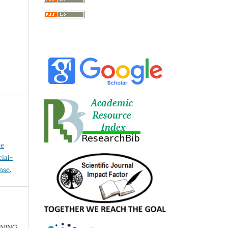
ve
ial-
ense
.
HNING