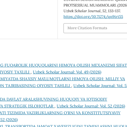
PROTSESSUAL MUAMMOLARI. (2026)
Uzbek Scholar Journal
,
52
, 133-137.
https://doi.org/10.71274/qn9trt55
More Citation Formats
NG FUQAROLIK HUQUQLARINI HIMOYA QILISH MEXANIZMI SIFAT
YOSIY TAXLILI
,
Uzbek Scholar Journal: Vol. 49 (2026)
MIYATDA SHAXSIY MA’LUMOTLARNI HIMOYA QILISH: MILLIY VA
 TAJRIBASINING QIYOSIY TAHLILI
,
Uzbek Scholar Journal: Vol. 5
DA DAVLAT ARALASHUVINING HUQUQIY VA IQTISODIY
 VA STRATEGIK ISLOHOTLAR
,
Uzbek Scholar Journal: Vol. 52 (2026)
ATI TIZIMIDA VAZIRLIKLARNING O'RNI VA KONSTITUTSIYAVIY
 52 (2026)
‘L TRANSPORTIDA JAMOAT XAVFSIZLIGINI TA’MINLASHNI HUQU