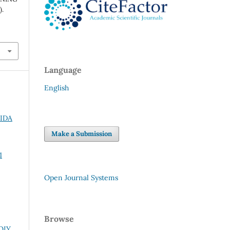
.
Language
English
IDA
Make a Submission
1
Open Journal Systems
Browse
QIY