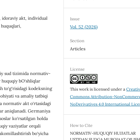
idoraviy akt, individual
Issue
 huquqlari,
Vol. 52 (2026)
Section
Articles
License
y sud tizimida normativ-
y huquqiy bO‘shliqlar
ish to‘g‘risidagi kodeksning
This work is licensed under a
Creati
iyati va amaliy tatbiqi
Commons Attribution-NonCommerc
a normativ akt o‘rtasidagi
NoDerivatives 4.0 International Lic
ar aniqlanadi. Germaniya
soslar ko‘rsatilgan holda
How to Cite
qiy vaziyatlar orqali
komillashtirish bo‘yicha
NORMATIV-HUQUQIY HUJJATLAR
USTIDAN SUDGA MUROJAAT QILIS