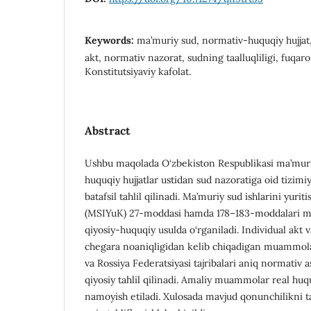
Keywords:
ma’muriy sud, normativ-huquqiy hujjat, 
akt, normativ nazorat, sudning taalluqliligi, fuqaro
Konstitutsiyaviy kafolat.
Abstract
Ushbu maqolada O‘zbekiston Respublikasi ma’muri
huquqiy hujjatlar ustidan sud nazoratiga oid tizimi
batafsil tahlil qilinadi. Ma’muriy sud ishlarini yurit
(MSIYuK) 27-moddasi hamda 178–183-moddalari moh
qiyosiy-huquqiy usulda o‘rganiladi. Individual akt v
chegara noaniqligidan kelib chiqadigan muammol
va Rossiya Federatsiyasi tajribalari aniq normativ a
qiyosiy tahlil qilinadi. Amaliy muammolar real huqu
namoyish etiladi. Xulosada mavjud qonunchilikni ta