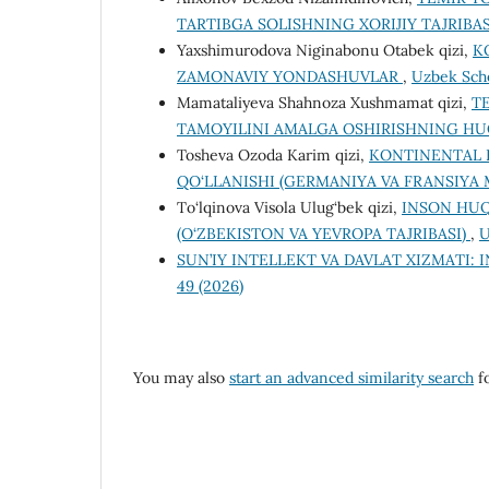
TARTIBGA SOLISHNING XORIJIY TAJRIBA
Yaxshimurodova Niginabonu Otabek qizi,
K
ZAMONAVIY YONDASHUVLAR
,
Uzbek Schol
Mamataliyeva Shahnoza Xushmamat qizi,
T
TAMOYILINI AMALGA OSHIRISHNING H
Tosheva Ozoda Karim qizi,
KONTINENTAL H
QO‘LLANISHI (GERMANIYA VA FRANSIYA 
Tо‘lqinоvа Visоlа Ulug‘bek qizi,
INSON HUQ
(O‘ZBEKISTON VA YEVROPA TAJRIBASI)
,
U
SUN’IY INTELLEKT VA DAVLAT XIZMATI:
49 (2026)
You may also
start an advanced similarity search
fo