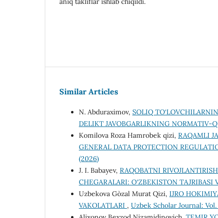
aniq takliflar ishlab chiqildi.
Similar Articles
N. Abduraximov,
SOLIQ TO‘LOVCHILARNI
DELIKT JAVOBGARLIKNING NORMATIV-QI
Komilova Roza Hamrobek qizi,
RAQAMLI JA
GENERAL DATA PROTECTION REGULATION
(2026)
J. I. Babayev,
RAQOBATNI RIVOJLANTIRISH
CHEGARALARI: O‘ZBEKISTON TAJRIBASI
Uzbekova Go`zal Murat Qizi,
IJRO HOKIMIY
VAKOLATLARI
,
Uzbek Scholar Journal: Vol.
Alixonov Bexzod Nizamidinovich,
TEMIR YO