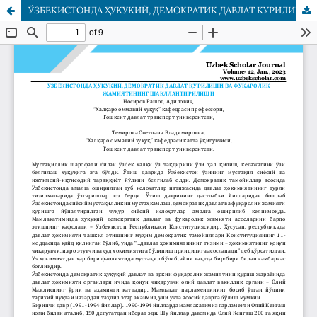
ЎЗБЕКИСТОНДА ҲУҚУҚИЙ, ДЕМОКРАТИК ДАВЛАТ ҚУРИЛИШИ ВА ФУҚАРОЛИК ЖАМИЯТИНИНГ ШАКЛЛАНТИРИЛИШИ