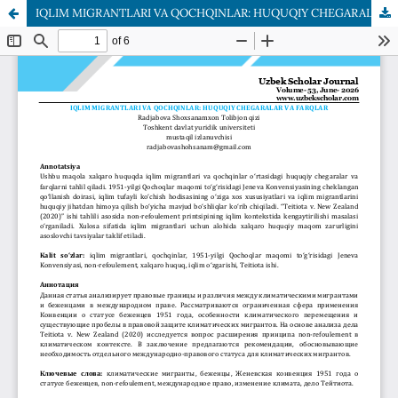
IQLIM MIGRANTLARI VA QOCHQINLAR: HUQUQIY CHEGARALAR VA FARQLAR