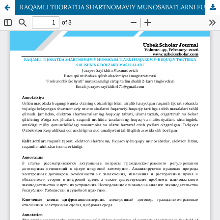
RAQAMLI TIJORATDA SHARTNOMAVIY MUNOSABATLARNI FUQAROVIY-HUQUQIY TARTIBGA SOLISHNING DOLZARB MASALALARI