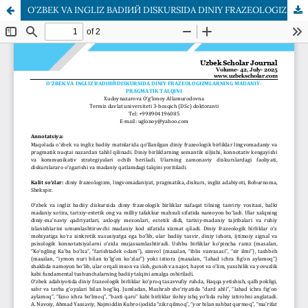
O‘ZBEK VA INGLIZ BADIИЙ DISKURSIDA DINIY FRAZEOLOGIZMLARNING MADANIY-PRAGMATIK TALQINI